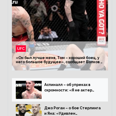
UFC
«Он был лучше меня, Том – хороший боец, у
него большое будущее», сообщает Волков –
о поражении Аспиналлу
Аспиналл – об упреках в
скромности: «Я не актер
WWE, мне не нужно говорить
дерьмо»
Джо Роган – о бое Стерлинга
и Яна: «Удивлен