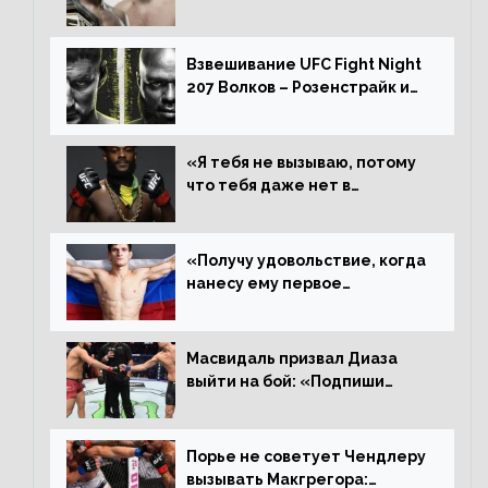
раздельному решению,
Алджамейн определенно
выиграл»
Взвешивание UFC Fight Night
207 Волков – Розенстрайк и
другие результаты
«Я тебя не вызываю, потому
что тебя даже нет в
ростере, мистер «Мне нужна
пауза», сообщает Стерлинг
ответил Сехудо
«Получу удовольствие, когда
нанесу ему первое
поражение», сообщает Дэн
Иге – про бой с Евлоевым
Масвидаль призвал Диаза
выйти на бой: «Подпиши
контракт, сука, давай
повторим»
Порье не советует Чендлеру
вызывать Макгрегора: