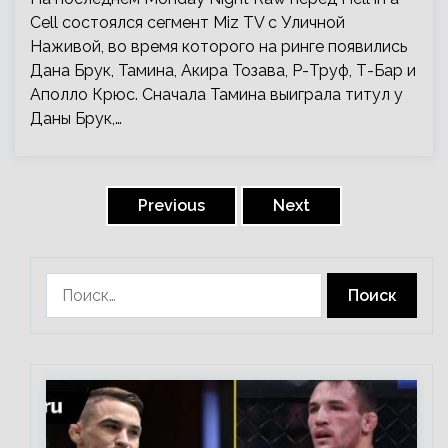
Cell состоялся сегмент Miz TV с Уличной
Наживой, во время которого на ринге появились
Дана Брук, Тамина, Акира Тозава, Р-Труф, Т-Бар и
Аполло Крюс. Сначала Тамина выиграла титул у
Даны Брук,…
Пагинация
записей
Previous
Next
Найти: