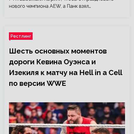
нового чемпиона AEW, а Панк взял…
Рестлинг
Шесть основных моментов
дороги Кевина Оуэнса и
Изекиля к матчу на Hell in a Cell
по версии WWE