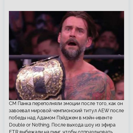
СМ Панка переполняли эмоции после того, как он
завоевал мировой чемпионский титул AEW после
победы над Адамом Пэйджем в мэйн-ивенте
Double or Nothing. После выхода шоу из эфира
FTR выбежали на ринг, чтобы отпраздновать