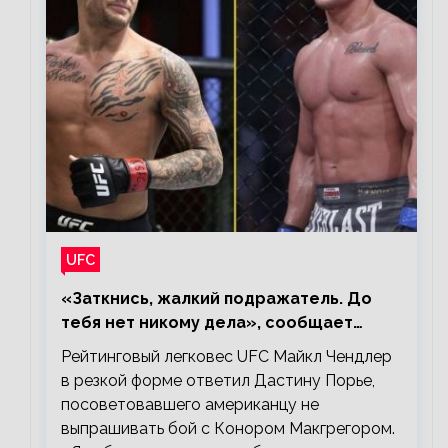
UFC
«Заткнись, жалкий подражатель. До
тебя нет никому дела», сообщает
Майкл Чендлер – о словах Порье
Рейтинговый легковес UFC Майкл Чендлер
в резкой форме ответил Дастину Порье,
посоветовавшего американцу не
выпрашивать бой с Конором Макгрегором.