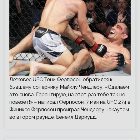
Легковес UFC Тони Фергюсон обратился к
бывшему сопернику Майклу Чендлеру. «Сделаем
это снова. Гарантирую, на этот раз тебе так не
повезет!» – написал Фергюсон. 7 мая на UFC 274 в
Финиксе Фергюсон проиграл Чендлеру нокаутом
во втором раунде. Бенеил Дариуш:…