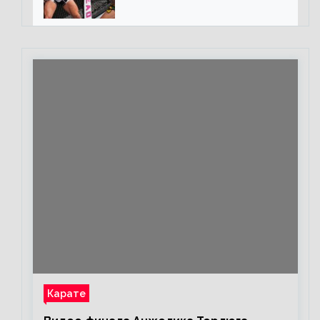
«Майкла потрясают в
каждом бою, а Конор умеет
бить»
Карате