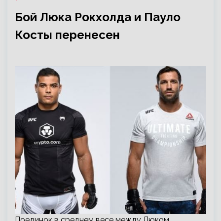
Бой Люка Рокхолда и Пауло
Косты перенесен
Поединок в среднем весе между Люком