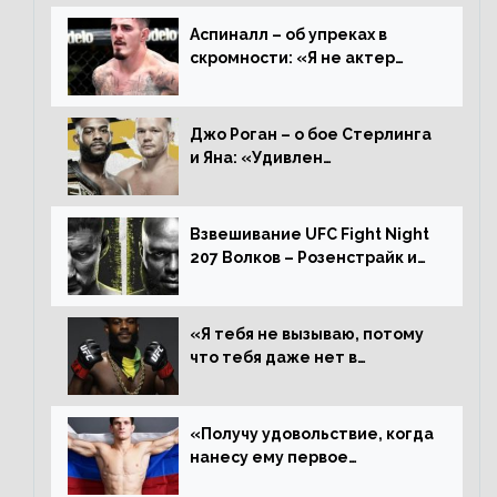
Аспиналл – об упреках в
скромности: «Я не актер
WWE, мне не нужно говорить
дерьмо»
Джо Роган – о бое Стерлинга
и Яна: «Удивлен
раздельному решению,
Алджамейн определенно
выиграл»
Взвешивание UFC Fight Night
207 Волков – Розенстрайк и
другие результаты
«Я тебя не вызываю, потому
что тебя даже нет в
ростере, мистер «Мне нужна
пауза», сообщает Стерлинг
ответил Сехудо
«Получу удовольствие, когда
нанесу ему первое
поражение», сообщает Дэн