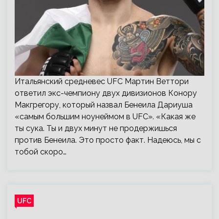
Итальянский средневес UFC Мартин Веттори
ответил экс-чемпиону двух дивизионов Конору
Макгрегору, который назвал Бенеила Дариуша
«самым большим ноунеймом в UFC». «Какая же
ты сука. Ты и двух минут не продержишься
против Бенеила. Это просто факт. Надеюсь, мы с
тобой скоро…
UFC