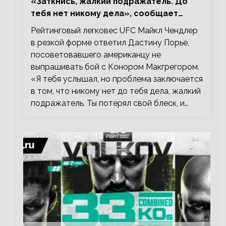
«Заткнись, жалкий подражатель. До
тебя нет никому дела», сообщает
Майкл Чендлер – о словах Порье
Рейтинговый легковес UFC Майкл Чендлер
в резкой форме ответил Дастину Порье,
посоветовавшего американцу не
выпрашивать бой с Конором Макгрегором.
«Я тебя услышал, но проблема заключается
в том, что никому нет до тебя дела, жалкий
подражатель. Ты потерял свой блеск, и…