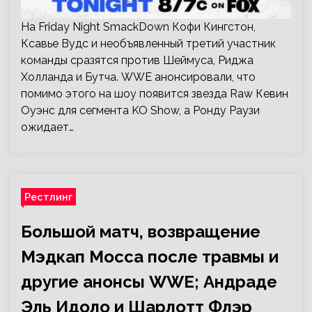
На Friday Night SmackDown Кофи Кингстон,
Ксавье Вудс и необъявленный третий участник
команды сразятся против Шеймуса, Риджа
Холланда и Бутча. WWE анонсировали, что
помимо этого на шоу появится звезда Raw Кевин
Оуэнс для сегмента KO Show, а Ронду Раузи
ожидает…
Рестлинг
Большой матч, возвращение
Мэдкап Мосса после травмы и
другие анонсы WWE; Андраде
Эль Идоло и Шарлотт Флэр