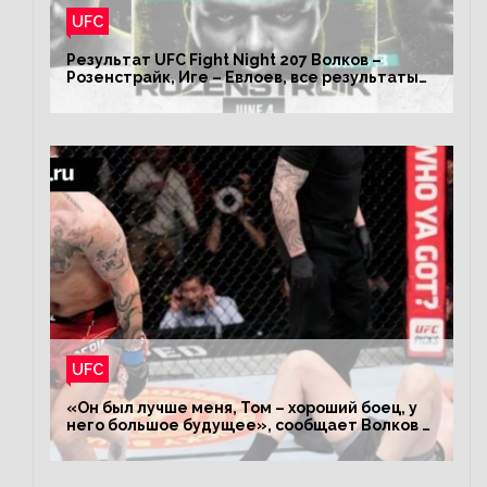
UFC
Результат UFC Fight Night 207 Волков –
Розенстрайк, Иге – Евлоев, все результаты
турнира ЮФС ФН 207
UFC
«Он был лучше меня, Том – хороший боец, у
него большое будущее», сообщает Волков –
о поражении Аспиналлу