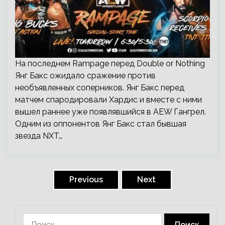
На последнем Rampage перед Double or Nothing
Янг Бакс ожидало сражение против
необъявленных соперников. Янг Бакс перед
матчем спародировали Хардис и вместе с ними
вышел раннее уже появлявшийся в AEW Гангрел.
Одним из оппонентов Янг Бакс стал бывшая
звезда NXT…
Пагинация
записей
Previous
Next
Найти: