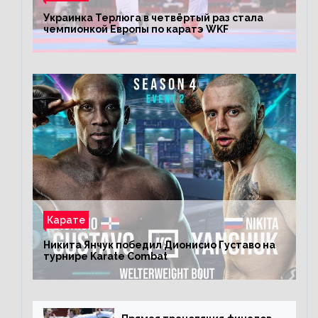
Украинка Терлюга в четвёртый раз стала
чемпионкой Европы по каратэ WKF
Карате
Никита Янчук победил Дионисио Густаво на
турнире Karate Combat