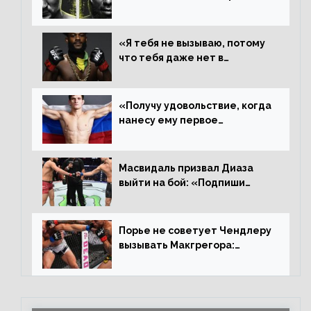
другие результаты
«Я тебя не вызываю, потому
что тебя даже нет в
ростере, мистер «Мне нужна
пауза», сообщает Стерлинг
ответил Сехудо
«Получу удовольствие, когда
нанесу ему первое
поражение», сообщает Дэн
Иге – про бой с Евлоевым
Масвидаль призвал Диаза
выйти на бой: «Подпиши
контракт, сука, давай
повторим»
Порье не советует Чендлеру
вызывать Макгрегора:
«Майкла потрясают в
каждом бою, а Конор умеет
бить»