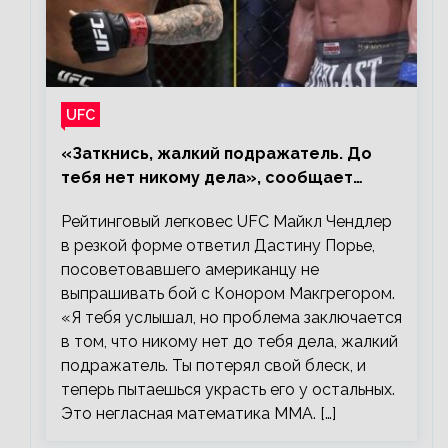
UFC
«Заткнись, жалкий подражатель. До
тебя нет никому дела», сообщает
Майкл Чендлер – о словах Порье
Рейтинговый легковес UFC Майкл Чендлер
в резкой форме ответил Дастину Порье,
посоветовавшего американцу не
выпрашивать бой с Конором Макгрегором.
«Я тебя услышал, но проблема заключается
в том, что никому нет до тебя дела, жалкий
подражатель. Ты потерял свой блеск, и
теперь пытаешься украсть его у остальных.
Это негласная математика ММА. […]