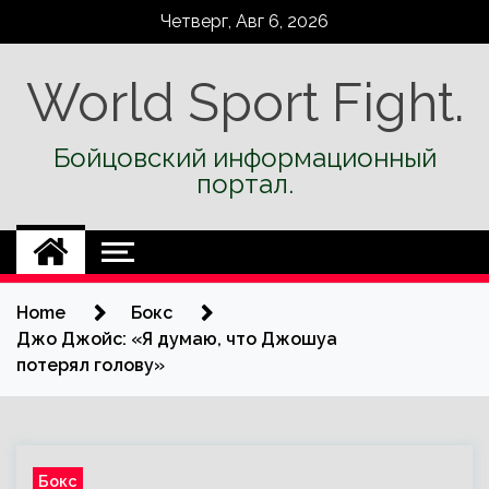
Skip
Четверг, Авг 6, 2026
to
content
World Sport Fight.
Бойцовский информационный
портал.
Home
Бокс
Джо Джойс: «Я думаю, что Джошуа
потерял голову»
Бокс