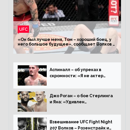
UFC
«Он был лучше меня, Том – хороший боец, у
него большое будущее», сообщает Волков –
о поражении Аспиналлу
Аспиналл – об упреках в
скромности: «Я не актер
WWE, мне не нужно говорить
дерьмо»
Джо Роган – о бое Стерлинга
и Яна: «Удивлен
раздельному решению,
Алджамейн определенно
выиграл»
Взвешивание UFC Fight Night
207 Волков – Розенстрайк и