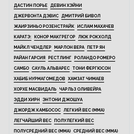
ДАСТИН ПОРЬЕ
ДЕВИН ХЭЙНИ
ДЖЕРВОНТА ДЭВИС
ДМИТРИЙ БИВОЛ
ЖАИРЗИНЬО РОЗЕНСТРАЙК
ИСЛАМ МАХАЧЕВ
КАРАТЭ:
КОНОР МАКГРЕГОР
ЛЮК РОКХОЛД
МАЙКЛ ЧЕНДЛЕР
МАРЛОН ВЕРА
ПЕТР ЯН
РАЙАН ГАРСИЯ
РЕСТЛИНГ
РОЛАНДО РОМЕРО
САМБО
САУЛЬ АЛЬВАРЕС
ТОНИ ФЕРГЮСОН
ХАБИБ НУРМАГОМЕДОВ
ХАМЗАТ ЧИМАЕВ
ХОРХЕ МАСВИДАЛЬ
ЧАРЛЬЗ ОЛИВЕЙРА
ЭДДИ ХИРН
ЭНТОНИ ДЖОШУА
ДЖОРДЖ КАМБОСОС
ЛЕГКИЙ ВЕС (MMA)
ЛЕГЧАЙШИЙ ВЕС
ПОЛУЛЕГКИЙ ВЕС
ПОЛУСРЕДНИЙ ВЕС (MMA)
СРЕДНИЙ ВЕС (MMA)