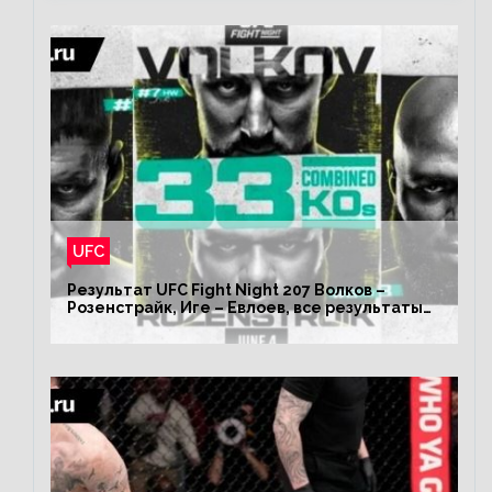
UFC
Результат UFC Fight Night 207 Волков –
Розенстрайк, Иге – Евлоев, все результаты
турнира ЮФС ФН 207