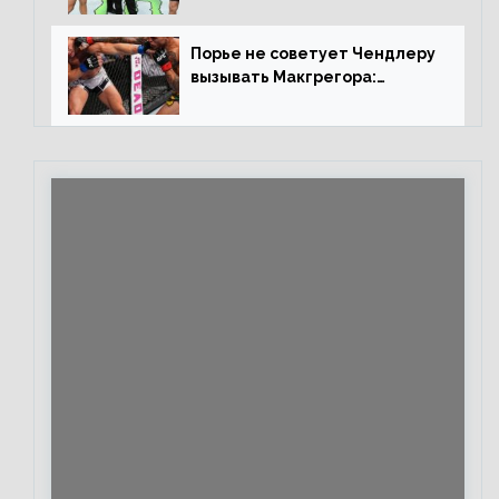
контракт, сука, давай
повторим»
Порье не советует Чендлеру
вызывать Макгрегора:
«Майкла потрясают в
каждом бою, а Конор умеет
бить»