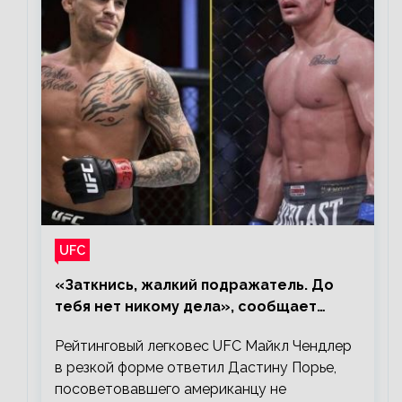
UFC
«Заткнись, жалкий подражатель. До
тебя нет никому дела», сообщает
Майкл Чендлер – о словах Порье
Рейтинговый легковес UFC Майкл Чендлер
в резкой форме ответил Дастину Порье,
посоветовавшего американцу не