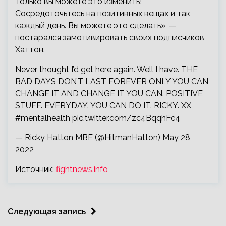
Только вы можете это изменить!
Сосредоточьтесь на позитивных вещах и так
каждый день. Вы можете это сделать», —
постарался замотивировать своих подписчиков
Хаттон.
Never thought I’d get here again. Well I have. THE
BAD DAYS DON’T LAST FOREVER ONLY YOU CAN
CHANGE IT AND CHANGE IT YOU CAN. POSITIVE
STUFF. EVERYDAY. YOU CAN DO IT. RICKY. XX
#mentalhealth pic.twitter.com/zc4BqqhFc4
— Ricky Hatton MBE (@HitmanHatton) May 28,
2022
Источник:
fightnews.info
Следующая запись