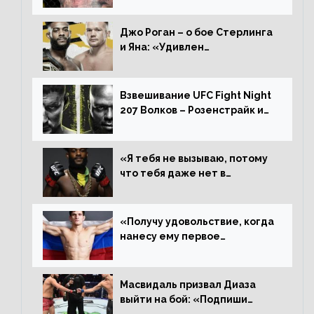
дерьмо»
Джо Роган – о бое Стерлинга
и Яна: «Удивлен
раздельному решению,
Алджамейн определенно
выиграл»
Взвешивание UFC Fight Night
207 Волков – Розенстрайк и
другие результаты
«Я тебя не вызываю, потому
что тебя даже нет в
ростере, мистер «Мне нужна
пауза», сообщает Стерлинг
ответил Сехудо
«Получу удовольствие, когда
нанесу ему первое
поражение», сообщает Дэн
Иге – про бой с Евлоевым
Масвидаль призвал Диаза
выйти на бой: «Подпиши