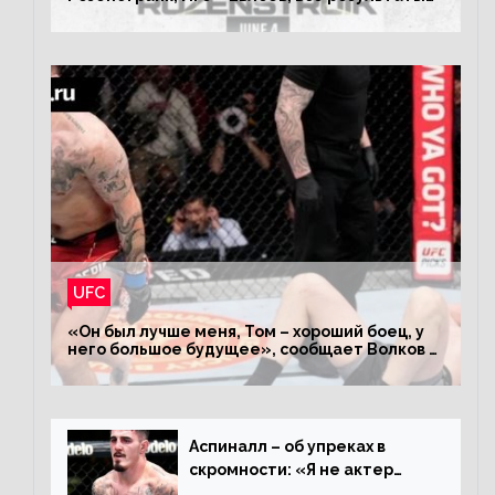
турнира ЮФС ФН 207
UFC
«Он был лучше меня, Том – хороший боец, у
него большое будущее», сообщает Волков –
о поражении Аспиналлу
Аспиналл – об упреках в
скромности: «Я не актер
WWE, мне не нужно говорить