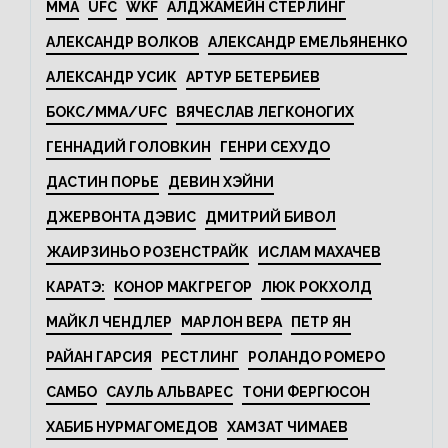
MMA
UFC
WKF
АЛДЖАМЕЙН СТЕРЛИНГ
АЛЕКСАНДР ВОЛКОВ
АЛЕКСАНДР ЕМЕЛЬЯНЕНКО
АЛЕКСАНДР УСИК
АРТУР БЕТЕРБИЕВ
БОКС/MMA/UFC
ВЯЧЕСЛАВ ЛЕГКОНОГИХ
ГЕННАДИЙ ГОЛОВКИН
ГЕНРИ СЕХУДО
ДАСТИН ПОРЬЕ
ДЕВИН ХЭЙНИ
ДЖЕРВОНТА ДЭВИС
ДМИТРИЙ БИВОЛ
ЖАИРЗИНЬО РОЗЕНСТРАЙК
ИСЛАМ МАХАЧЕВ
КАРАТЭ:
КОНОР МАКГРЕГОР
ЛЮК РОКХОЛД
МАЙКЛ ЧЕНДЛЕР
МАРЛОН ВЕРА
ПЕТР ЯН
РАЙАН ГАРСИЯ
РЕСТЛИНГ
РОЛАНДО РОМЕРО
САМБО
САУЛЬ АЛЬВАРЕС
ТОНИ ФЕРГЮСОН
ХАБИБ НУРМАГОМЕДОВ
ХАМЗАТ ЧИМАЕВ