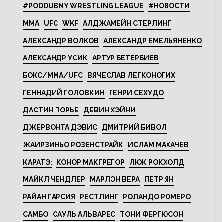
#PODDUBNY WRESTLING LEAGUE
#НОВОСТИ
MMA
UFC
WKF
АЛДЖАМЕЙН СТЕРЛИНГ
АЛЕКСАНДР ВОЛКОВ
АЛЕКСАНДР ЕМЕЛЬЯНЕНКО
АЛЕКСАНДР УСИК
АРТУР БЕТЕРБИЕВ
БОКС/MMA/UFC
ВЯЧЕСЛАВ ЛЕГКОНОГИХ
ГЕННАДИЙ ГОЛОВКИН
ГЕНРИ СЕХУДО
ДАСТИН ПОРЬЕ
ДЕВИН ХЭЙНИ
ДЖЕРВОНТА ДЭВИС
ДМИТРИЙ БИВОЛ
ЖАИРЗИНЬО РОЗЕНСТРАЙК
ИСЛАМ МАХАЧЕВ
КАРАТЭ:
КОНОР МАКГРЕГОР
ЛЮК РОКХОЛД
МАЙКЛ ЧЕНДЛЕР
МАРЛОН ВЕРА
ПЕТР ЯН
РАЙАН ГАРСИЯ
РЕСТЛИНГ
РОЛАНДО РОМЕРО
САМБО
САУЛЬ АЛЬВАРЕС
ТОНИ ФЕРГЮСОН