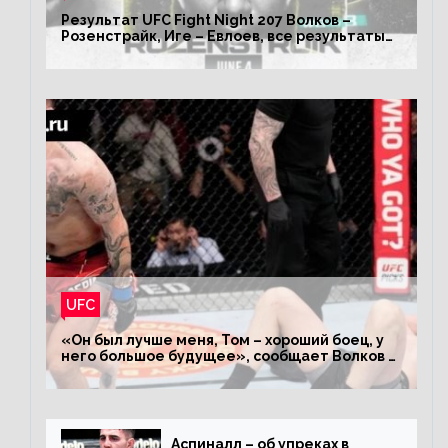
Результат UFC Fight Night 207 Волков –
Розенстрайк, Иге – Евлоев, все результаты
турнира ЮФС ФН 207
UFC
«Он был лучше меня, Том – хороший боец, у
него большое будущее», сообщает Волков –
о поражении Аспиналлу
Аспиналл – об упреках в