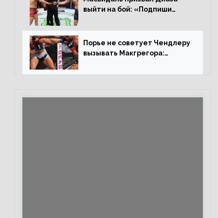
выйти на бой: «Подпиши
контракт, сука, давай
повторим»
Порье не советует Чендлеру
вызывать Макгрегора:
«Майкла потрясают в
каждом бою, а Конор умеет
бить»