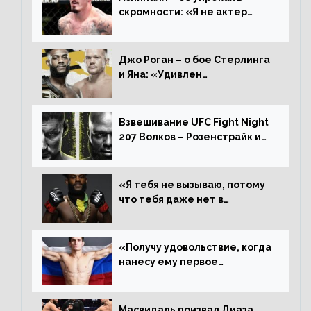
скромности: «Я не актер
WWE, мне не нужно говорить
дерьмо»
Джо Роган – о бое Стерлинга
и Яна: «Удивлен
раздельному решению,
Алджамейн определенно
выиграл»
Взвешивание UFC Fight Night
207 Волков – Розенстрайк и
другие результаты
«Я тебя не вызываю, потому
что тебя даже нет в
ростере, мистер «Мне нужна
пауза», сообщает Стерлинг
ответил Сехудо
«Получу удовольствие, когда
нанесу ему первое
поражение», сообщает Дэн
Иге – про бой с Евлоевым
Масвидаль призвал Диаза