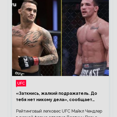
UFC
«Заткнись, жалкий подражатель. До
тебя нет никому дела», сообщает
Майкл Чендлер – о словах Порье
Рейтинговый легковес UFC Майкл Чендлер