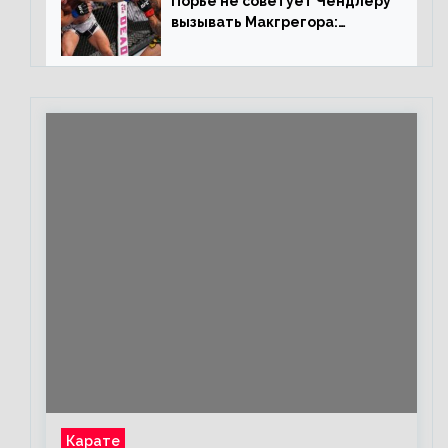
Порье не советует Чендлеру
вызывать Макгрегора:
«Майкла потрясают в
каждом бою, а Конор умеет
бить»
Карате