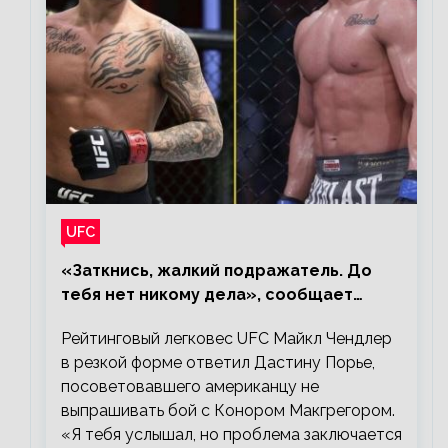
UFC
«Заткнись, жалкий подражатель. До
тебя нет никому дела», сообщает
Майкл Чендлер – о словах Порье
Рейтинговый легковес UFC Майкл Чендлер
в резкой форме ответил Дастину Порье,
посоветовавшего американцу не
выпрашивать бой с Конором Макгрегором.
«Я тебя услышал, но проблема заключается