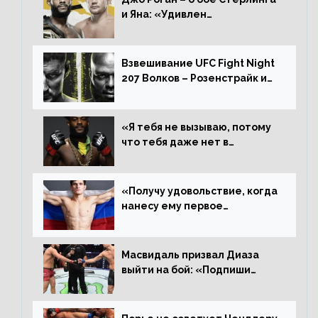
и Яна: «Удивлен
раздельному решению,
Алджамейн определенно
выиграл»
Взвешивание UFC Fight Night
207 Волков – Розенстрайк и
другие результаты
«Я тебя не вызываю, потому
что тебя даже нет в
ростере, мистер «Мне нужна
пауза», сообщает Стерлинг
ответил Сехудо
«Получу удовольствие, когда
нанесу ему первое
поражение», сообщает Дэн
Иге – про бой с Евлоевым
Масвидаль призвал Диаза
выйти на бой: «Подпиши
контракт, сука, давай
повторим»