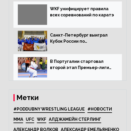
WKF унифицирует правила
всех соревнований по каратэ
Санкт-Петербург выиграл
Кубок России по
олимпийскому каратэ
В Португалии стартовал
второй этап Премьер-лиги
Karate1
Метки
#PODDUBNY WRESTLING LEAGUE
#НОВОСТИ
MMA
UFC
WKF
АЛДЖАМЕЙН СТЕРЛИНГ
АЛЕКСАНДР ВОЛКОВ
АЛЕКСАНДР ЕМЕЛЬЯНЕНКО