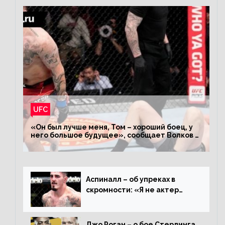
UFC
«Он был лучше меня, Том – хороший боец, у
него большое будущее», сообщает Волков –
о поражении Аспиналлу
Аспиналл – об упреках в
скромности: «Я не актер
WWE, мне не нужно говорить
дерьмо»
Джо Роган – о бое Стерлинга