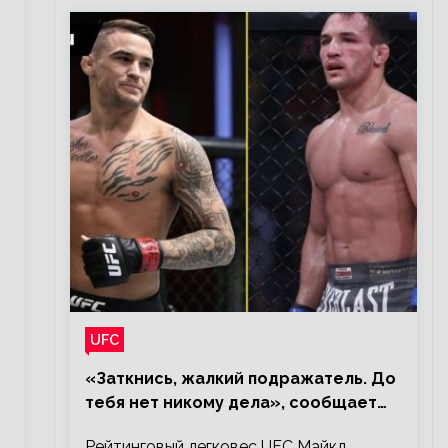
UFC
«Заткнись, жалкий подражатель. До
тебя нет никому дела», сообщает
Майкл Чендлер – о словах Порье
Рейтинговый легковес UFC Майкл