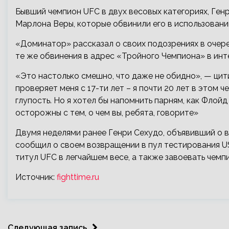
Бывший чемпион UFC в двух весовых категориях, Ген
Марлона Веры, которые обвинили его в использовани
«Доминатор» рассказал о своих подозрениях в очер
те
же обвинения в адрес «Тройного Чемпиона» в ин
«Это настолько смешно, что даже не обидно», — ци
проверяет меня с 17-ти лет – я почти 20 лет в этом 
глупость. Но я хотел бы напомнить парням, как Флойд
осторожны с тем, о чем вы, ребята, говорите»
Двумя неделями ранее Генри Сехудо, объявивший о 
сообщил о своем возвращении в пул тестирования U
титул UFC в легчайшем весе, а также завоевать чемп
Источник:
fighttime.ru
Следующая запись