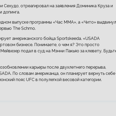
ри Сехудо, отреагировал на заявления Доминика Круза и
и допинга.
едном выпуске программы «Час ММА», а «Чито» выдвину
тервью The Schmo.
тирует американского бойца Sportskeeda. «USADA
чертовом бизнесе. Понимаете, о чем я? Это просто
 Мейвезер подал в суд на Мэнни Пакьяо за клевету. Будьт
возобновлении карьеры после двухлетнего перерыва,
SADA. По словам американца, он планирует вернуть себе
ионский пояс UFC в полулегкой весовой категории.