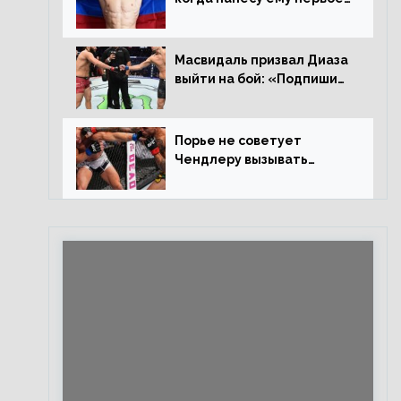
поражение», сообщает
Дэн Иге – про бой с
Евлоевым
Масвидаль призвал Диаза
выйти на бой: «Подпиши
контракт, сука, давай
повторим»
Порье не советует
Чендлеру вызывать
Макгрегора: «Майкла
потрясают в каждом бою,
а Конор умеет бить»