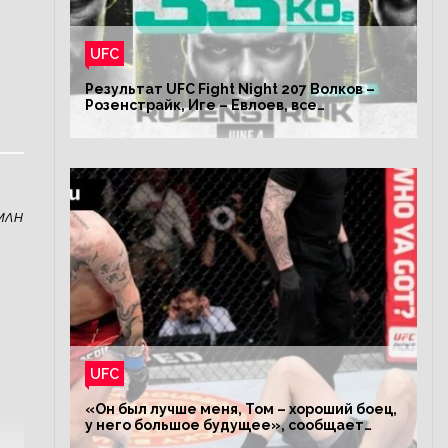
UFC
Результат UFC Fight Night 207 Волков –
Розенстрайк, Иге – Евлоев, все
результаты турнира ЮФС ФН 207
млн
UFC
«Он был лучше меня, Том – хороший боец,
у него большое будущее», сообщает
Волков – о поражении Аспиналлу