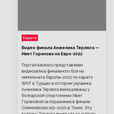
Карате
Видео финала Анжелика Терлюга —
Ивет Горанова на Евро-2022
Портал karate.ru представляем
видеозапись финального боя на
чемпионате Европы-2022 по каратэ
WKF в Турции, в котором украинка
Анжелика Терлюга взяла реванш у
болгарской спортсменки Ивет
Горановой за поражение в финале
Олимпийских игр-2020 в Токио. Эту
встречу Терлюга выиграла со счётом