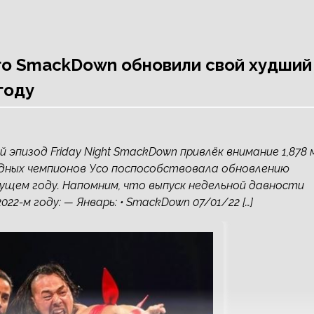
го SmackDown обновили свой худший
году
эпизод Friday Night SmackDown привлёк внимание 1,878 
ндных чемпионов Усо поспособствовала обновлению
ущем году. Напомним, что выпуск недельной давности
22-м году: — Январь: • SmackDown 07/01/22 […]