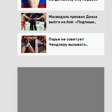
поражение», сообщает
Дэн Иге – про бой с
Евлоевым
Масвидаль призвал Диаза
выйти на бой: «Подпиши
контракт, сука, давай
повторим»
Порье не советует
Чендлеру вызывать
Макгрегора: «Майкла
потрясают в каждом бою,
а Конор умеет бить»