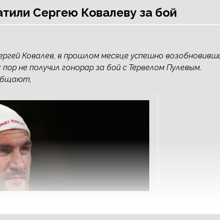
тили Сергею Ковалеву за бой
Сергей Ковалев, в прошлом месяце успешно возобновивш
 пор не получил гонорар за бой с Тервелом Пулевым.
ообщают,