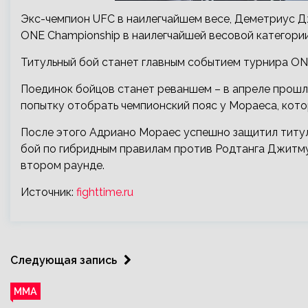
Экс-чемпион UFC в наилегчайшем весе, Деметриус Д
ONE Championship в наилегчайшей весовой категори
Титульный бой станет главным событием турнира ON
Поединок бойцов станет реваншем – в апреле прош
попытку отобрать чемпионский пояс у Мораеса, кот
После этого Адриано Мораес успешно защитил титул
бой по гибридным правилам против Родтанга Джитм
втором раунде.
Источник:
fighttime.ru
Следующая запись
ММА