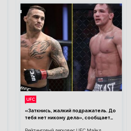
UFC
«Заткнись, жалкий подражатель. До
тебя нет никому дела», сообщает
Майкл Чендлер – о словах Порье
Рейтинговый легковес UFC Майкл