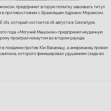
жонсон, предпримет вторую попытку завоевать титул
и в противостоянии с бразильцем Адриано Мораесом.
E 161, который состоится 26
августа в Сингапуре.
лого года «Могучий Мышонок» предпринял неудачную
орому проиграл нокаутом во втором раунде.
 в поединке против Юи Вакамацу, а американец провел
уангнона, которого финишировал удушением сзади во