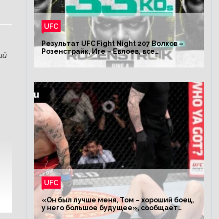
UFC
Результат UFC Fight Night 207 Волков –
Розенстрайк, Иге – Евлоев, все
ий
результаты турнира ЮФС ФН 207
UFC
«Он был лучше меня, Том – хороший боец,
у него большое будущее», сообщает
Волков – о поражении Аспиналлу