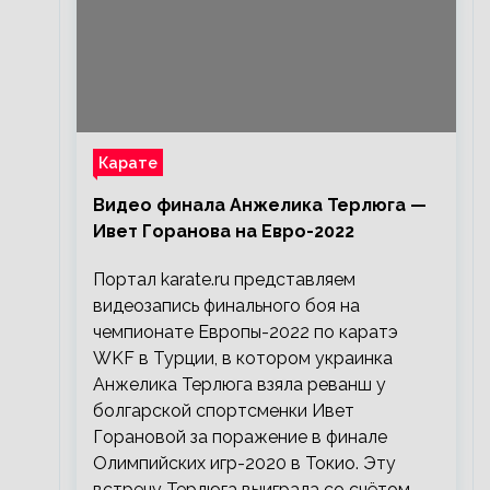
Карате
Видео финала Анжелика Терлюга —
Ивет Горанова на Евро-2022
Портал karate.ru представляем
видеозапись финального боя на
чемпионате Европы-2022 по каратэ
WKF в Турции, в котором украинка
Анжелика Терлюга взяла реванш у
болгарской спортсменки Ивет
Горановой за поражение в финале
Олимпийских игр-2020 в Токио. Эту
встречу Терлюга выиграла со счётом