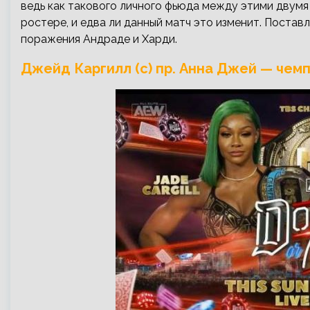
ведь как такового личного фьюда между этими двумя
ростере, и едва ли данный матч это изменит. Поста
поражения Андраде и Харди.
Джейд Каргилл (c) пр. Анна Джей — чем