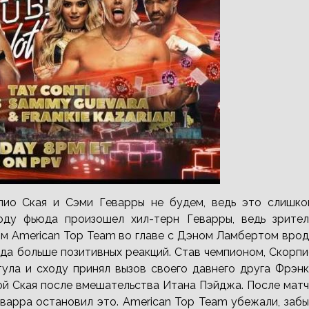
рпио Ская и Сэми Геварры не будем, ведь это слишко
ходу фьюда произошел хил-терн Геварры, ведь зрител
ом American Top Team во главе с Дэном Ламбертом вро
куда больше позитивных реакций. Став чемпионом, Скорп
ула и сходу принял вызов своего давнего друга Фрэнк
дой Ская после вмешательства Итана Пэйджа. После мат
еварра остановил это. American Top Team убежали, заб