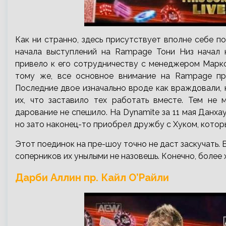
Как ни странно, здесь присутствует вполне себе 
начала выступлений на Rampage Тони Низ начал 
привело к его сотрудничеству с менеджером Марком
тому же, все основное внимание на Rampage при
Последние двое изначально вроде как враждовали, 
их, что заставило тех работать вместе. Тем не 
дарование не спешило. На Dynamite за 11 мая Данха
но зато наконец-то приобрел дружбу с Хуком, которы
Этот поединок на пре-шоу точно не даст заскучать. 
соперников их унылыми не назовешь. Конечно, более 
Дарби Аллин пр. Кайл О’Райли