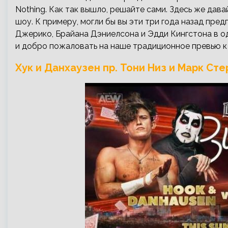
Nothing. Как так вышло, решайте сами. Здесь же дав
шоу. К примеру, могли бы вы эти три года назад пр
Джерико, Брайана Дэниелсона и Эдди Кингстона в од
и добро пожаловать на наше традиционное превью к 
Хук и Данхаузен пр. Тони Низ и Марк Сте