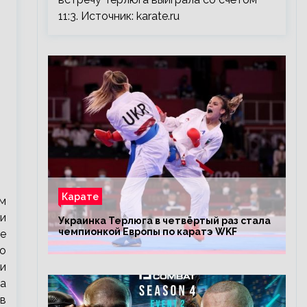
11:3. Источник: karate.ru
Карате
м
и
Украинка Терлюга в четвёртый раз стала
чемпионкой Европы по каратэ WKF
де
ио
и
ча
ыв