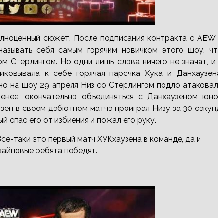
полноценный сюжет. После подписания контракта с AEW
называть себя самым горячим новичком этого шоу, чт
 Стерлингом. Но одни лишь слова ничего не значат, и
ковывала к себе горячая парочка Хука и Данхаузена
но на шоу 29 апреля Низ со Стерлингом подло атакова
менее, окончательно объединяться с Данхаузеном юно
узен в своем дебютном матче проиграл Низу за 30 секун
й спас его от избиения и пожал его руку.
Все-таки это первый матч ХУКхаузена в команде, да и
хайповые ребята победят.