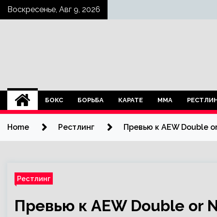
Skip
Воскресенье, Авг 9, 2026
to
content
БОКС
БОРЬБА
КАРАТЕ
ММА
РЕСТЛИ
Home
Рестлинг
Превью к AEW Double or
Рестлинг
Превью к AEW Double or N