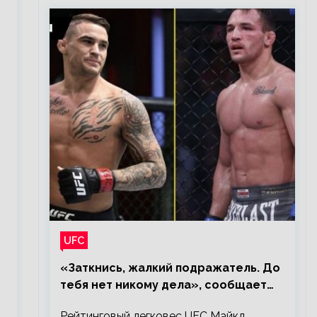
UFC
«Заткнись, жалкий подражатель. До
тебя нет никому дела», сообщает
Майкл Чендлер – о словах Порье
Рейтинговый легковес UFC Майкл