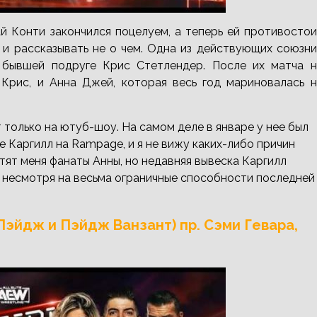
ай Конти закончился поцелуем, а теперь ей противосто
 и рассказывать не о чем. Одна из действующих союзн
 бывшей подруге Крис Стетлендер. После их матча н
 Крис, и Анна Джей, которая весь год мариновалась н
ет только на ютуб-шоу. На самом деле в январе у нее был
 Каргилл на Rampage, и я не вижу каких-либо причин
стят меня фанаты Анны, но недавняя вывеска Каргилл
 несмотря на весьма ограничные способности последней
Пэйдж и Пэйдж Ванзант) пр. Сэми Гевара,