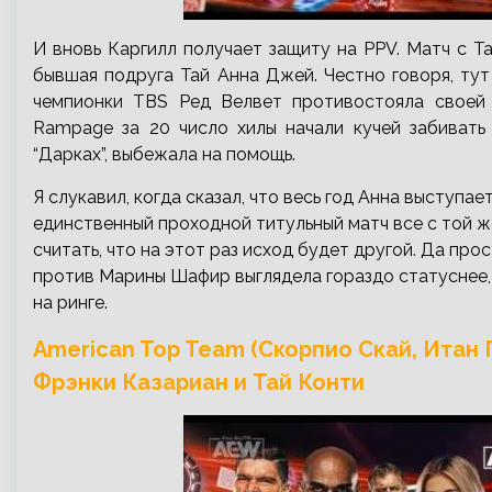
И вновь Каргилл получает защиту на PPV. Матч с Т
бывшая подруга Тай Анна Джей. Честно говоря, тут
чемпионки TBS Ред Велвет противостояла своей
Rampage за 20 число хилы начали кучей забивать
“Дарках”, выбежала на помощь.
Я слукавил, когда сказал, что весь год Анна выступа
единственный проходной титульный матч все с той же
считать, что на этот раз исход будет другой. Да про
против Марины Шафир выглядела гораздо статуснее,
на ринге.
American Top Team (Скорпио Скай, Итан 
Фрэнки Казариан и Тай Конти