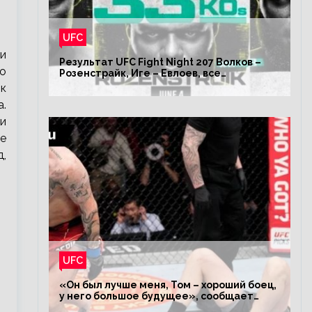
UFC
 и
Результат UFC Fight Night 207 Волков –
о
Розенстрайк, Иге – Евлоев, все
результаты турнира ЮФС ФН 207
 к
.
ли
е
д,
UFC
«Он был лучше меня, Том – хороший боец,
у него большое будущее», сообщает
Волков – о поражении Аспиналлу