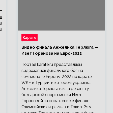
ит
иц
а
а
Карате
Видео финала Анжелика Терлюга —
Ивет Горанова на Евро-2022
Портал karate.ru представляем
видеозапись финального боя на
чемпионате Европы-2022 по каратэ
WKF в Турции, в котором украинка
Анжелика Терлюга взяла реванш у
болгарской спортсменки Ивет
Горановой за поражение в финале
Олимпийских игр-2020 в Токио. Эту
встречу Терлюга выиграла со счётом