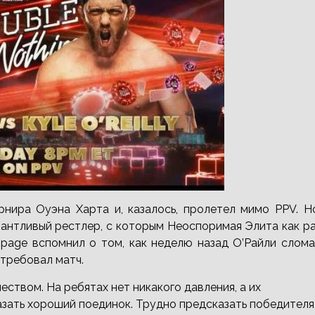
нира Оуэна Харта и, казалось, пролетел мимо PPV. Но
лантливый рестлер, с которым Неоспоримая Элита как р
page вспомнил о том, как неделю назад О’Райли слома
отребовал матч.
еством. На ребятах нет никакого давления, а их
азать хороший поединок. Трудно предсказать победителя