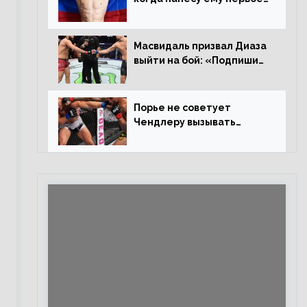
поражение», сообщает
Дэн Иге – про бой с
Евлоевым
Масвидаль призвал Диаза
выйти на бой: «Подпиши
контракт, сука, давай
повторим»
Порье не советует
Чендлеру вызывать
Макгрегора: «Майкла
потрясают в каждом бою,
а Конор умеет бить»