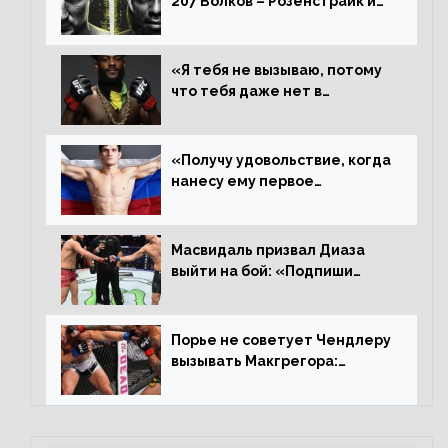
207 Волков – Розенстрайк и
другие результаты
«Я тебя не вызываю, потому
что тебя даже нет в
ростере, мистер «Мне нужна
пауза», сообщает Стерлинг
ответил Сехудо
«Получу удовольствие, когда
нанесу ему первое
поражение», сообщает Дэн
Иге – про бой с Евлоевым
Масвидаль призвал Диаза
выйти на бой: «Подпиши
контракт, сука, давай
повторим»
Порье не советует Чендлеру
вызывать Макгрегора:
«Майкла потрясают в
каждом бою, а Конор умеет
бить»