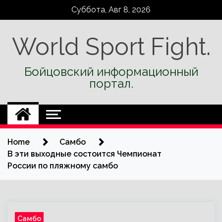
Skip
Суббота, Авг 8, 2026
to
content
World Sport Fight.
Бойцовский информационный
портал.
Home
Самбо
В эти выходные состоится Чемпионат
России по пляжному самбо
Самбо