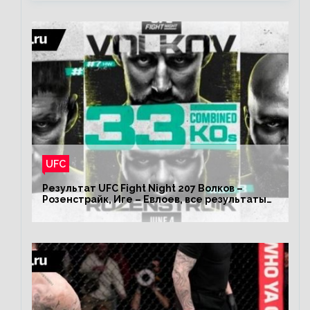
UFC
Результат UFC Fight Night 207 Волков –
Розенстрайк, Иге – Евлоев, все результаты
турнира ЮФС ФН 207