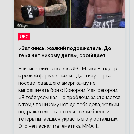
UFC
«Заткнись, жалкий подражатель. До
тебя нет никому дела», сообщает
Майкл Чендлер – о словах Порье
Рейтинговый легковес UFC Майкл Чендлер
в резкой форме ответил Дастину Порье,
посоветовавшего американцу не
выпрашивать бой с Конором Макгрегором.
«Я тебя услышал, но проблема заключается
в том, что никому нет до тебя дела, жалкий
подражатель. Ты потерял свой блеск, и
теперь пытаешься украсть его у остальных.
Это негласная математика ММА. […]