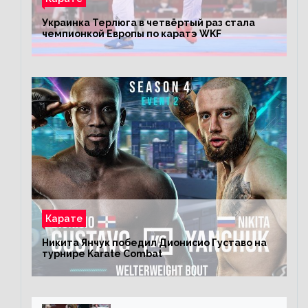
Украинка Терлюга в четвёртый раз стала
чемпионкой Европы по каратэ WKF
Карате
Никита Янчук победил Дионисио Густаво на
турнире Karate Combat