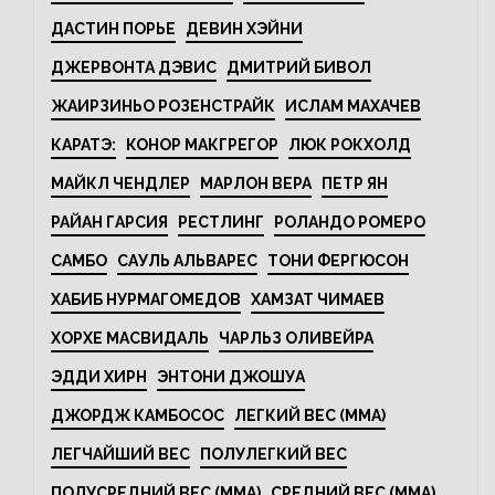
ДАСТИН ПОРЬЕ
ДЕВИН ХЭЙНИ
ДЖЕРВОНТА ДЭВИС
ДМИТРИЙ БИВОЛ
ЖАИРЗИНЬО РОЗЕНСТРАЙК
ИСЛАМ МАХАЧЕВ
КАРАТЭ:
КОНОР МАКГРЕГОР
ЛЮК РОКХОЛД
МАЙКЛ ЧЕНДЛЕР
МАРЛОН ВЕРА
ПЕТР ЯН
РАЙАН ГАРСИЯ
РЕСТЛИНГ
РОЛАНДО РОМЕРО
САМБО
САУЛЬ АЛЬВАРЕС
ТОНИ ФЕРГЮСОН
ХАБИБ НУРМАГОМЕДОВ
ХАМЗАТ ЧИМАЕВ
ХОРХЕ МАСВИДАЛЬ
ЧАРЛЬЗ ОЛИВЕЙРА
ЭДДИ ХИРН
ЭНТОНИ ДЖОШУА
ДЖОРДЖ КАМБОСОС
ЛЕГКИЙ ВЕС (MMA)
ЛЕГЧАЙШИЙ ВЕС
ПОЛУЛЕГКИЙ ВЕС
ПОЛУСРЕДНИЙ ВЕС (MMA)
СРЕДНИЙ ВЕС (MMA)