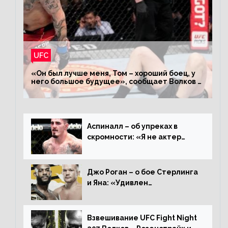
UFC
«Он был лучше меня, Том – хороший боец, у
него большое будущее», сообщает Волков –
о поражении Аспиналлу
Аспиналл – об упреках в
скромности: «Я не актер
WWE, мне не нужно говорить
дерьмо»
Джо Роган – о бое Стерлинга
и Яна: «Удивлен
раздельному решению,
Алджамейн определенно
выиграл»
Взвешивание UFC Fight Night