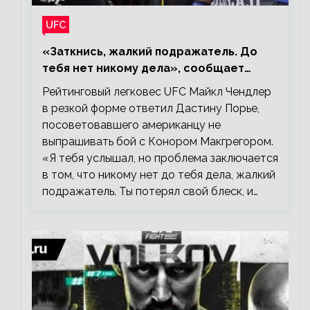
UFC
«Заткнись, жалкий подражатель. До
тебя нет никому дела», сообщает
Майкл Чендлер – о словах Порье
Рейтинговый легковес UFC Майкл Чендлер
в резкой форме ответил Дастину Порье,
посоветовавшего американцу не
выпрашивать бой с Конором Макгрегором.
«Я тебя услышал, но проблема заключается
в том, что никому нет до тебя дела, жалкий
подражатель. Ты потерял свой блеск, и…