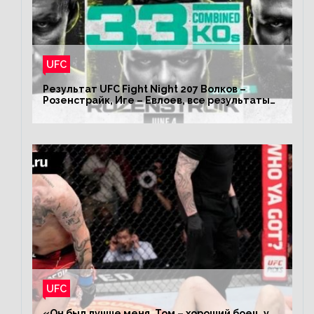
UFC
Результат UFC Fight Night 207 Волков –
Розенстрайк, Иге – Евлоев, все результаты
турнира ЮФС ФН 207
UFC
«Он был лучше меня, Том – хороший боец, у