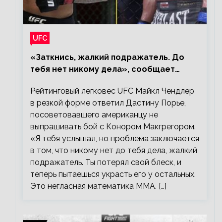
UFC
«Заткнись, жалкий подражатель. До
тебя нет никому дела», сообщает
Майкл Чендлер – о словах Порье
Рейтинговый легковес UFC Майкл Чендлер
в резкой форме ответил Дастину Порье,
посоветовавшего американцу не
выпрашивать бой с Конором Макгрегором.
«Я тебя услышал, но проблема заключается
в том, что никому нет до тебя дела, жалкий
подражатель. Ты потерял свой блеск, и
теперь пытаешься украсть его у остальных.
Это негласная математика ММА. […]