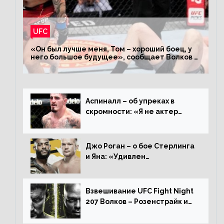
UFC
«Он был лучше меня, Том – хороший боец, у
него большое будущее», сообщает Волков –
о поражении Аспиналлу
Аспиналл – об упреках в
скромности: «Я не актер
WWE, мне не нужно говорить
дерьмо»
Джо Роган – о бое Стерлинга
и Яна: «Удивлен
раздельному решению,
Алджамейн определенно
выиграл»
Взвешивание UFC Fight Night
207 Волков – Розенстрайк и
другие результаты