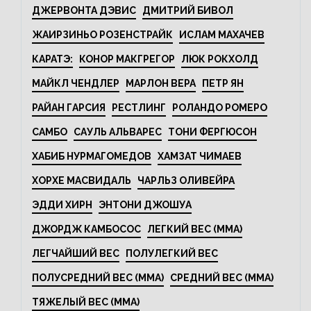
ДЖЕРВОНТА ДЭВИС
ДМИТРИЙ БИВОЛ
ЖАИРЗИНЬО РОЗЕНСТРАЙК
ИСЛАМ МАХАЧЕВ
КАРАТЭ:
КОНОР МАКГРЕГОР
ЛЮК РОКХОЛД
МАЙКЛ ЧЕНДЛЕР
МАРЛОН ВЕРА
ПЕТР ЯН
РАЙАН ГАРСИЯ
РЕСТЛИНГ
РОЛАНДО РОМЕРО
САМБО
САУЛЬ АЛЬВАРЕС
ТОНИ ФЕРГЮСОН
ХАБИБ НУРМАГОМЕДОВ
ХАМЗАТ ЧИМАЕВ
ХОРХЕ МАСВИДАЛЬ
ЧАРЛЬЗ ОЛИВЕЙРА
ЭДДИ ХИРН
ЭНТОНИ ДЖОШУА
ДЖОРДЖ КАМБОСОС
ЛЕГКИЙ ВЕС (MMA)
ЛЕГЧАЙШИЙ ВЕС
ПОЛУЛЕГКИЙ ВЕС
ПОЛУСРЕДНИЙ ВЕС (MMA)
СРЕДНИЙ ВЕС (MMA)
ТЯЖЕЛЫЙ ВЕС (MMA)