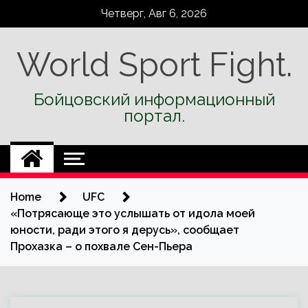
Skip
Четверг, Авг 6, 2026
to
content
World Sport Fight.
Бойцовский информационный
портал.
Home
UFC
«Потрясающе это услышать от идола моей
юности, ради этого я дерусь», сообщает
Прохазка – о похвале Сен-Пьера