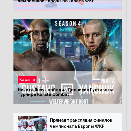
чемпионкой Европы по каратэ WKF
Карате
Никита Янчук победил Дионисио Густаво на
турнире Karate Combat
Прямая трансляция финалов
чемпионата Европы WKF