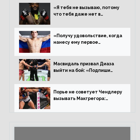
«Я тебя не вызываю, потому
что тебя даже нет в
ростере, мистер «Мне нужна
пауза», сообщает Стерлинг
ответил Сехудо
«Получу удовольствие, когда
нанесу ему первое
поражение», сообщает Дэн
Иге – про бой с Евлоевым
Масвидаль призвал Диаза
выйти на бой: «Подпиши
контракт, сука, давай
повторим»
Порье не советует Чендлеру
вызывать Макгрегора:
«Майкла потрясают в
каждом бою, а Конор умеет
бить»