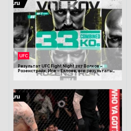
UFC
Результат UFC Fight Night 207 Волков –
Розенстрайк, Иге – Евлоев, все результаты
турнира ЮФС ФН 207