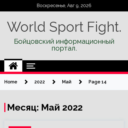
Skip
Воскресенье, Авг 9, 2026
to
content
World Sport Fight.
Бойцовский информационный
портал.
Home
2022
Май
Page 14
Месяц:
Май 2022