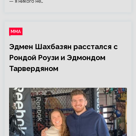
— я никого не…
ММА
Эдмен Шахбазян расстался с
Рондой Роузи и Эдмондом
Тарвердяном