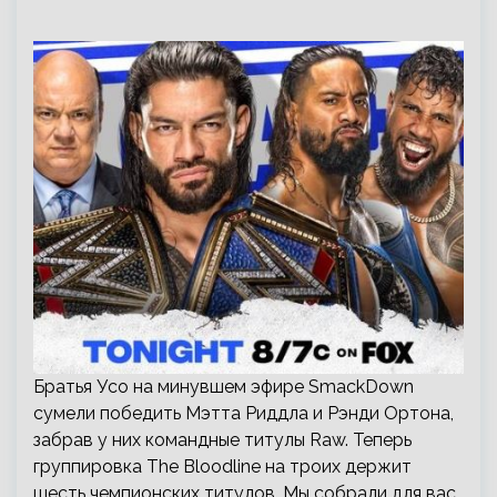
Братья Усо на минувшем эфире SmackDown
сумели победить Мэтта Риддла и Рэнди Ортона,
забрав у них командные титулы Raw. Теперь
группировка The Bloodline на троих держит
шесть чемпионских титулов. Мы собрали для вас