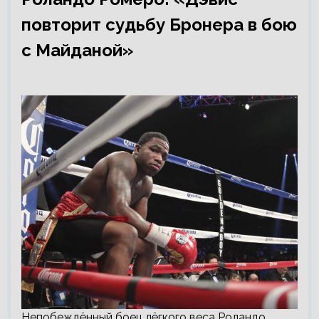
повторит судьбу Бронера в бою
с Майданой»
Непобеждённый боец лёгкого веса Роландо