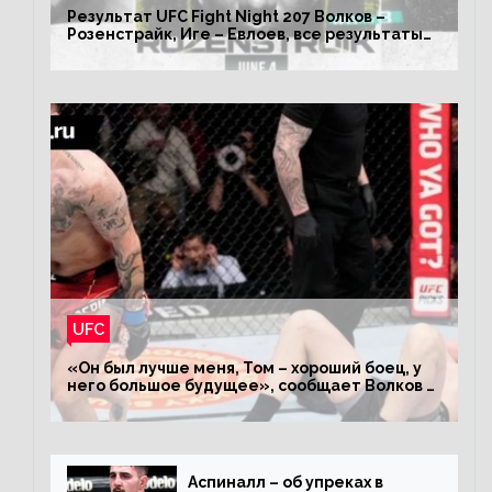
Результат UFC Fight Night 207 Волков –
Розенстрайк, Иге – Евлоев, все результаты
турнира ЮФС ФН 207
UFC
«Он был лучше меня, Том – хороший боец, у
него большое будущее», сообщает Волков –
о поражении Аспиналлу
Аспиналл – об упреках в