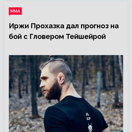
ММА
Иржи Прохазка дал прогноз на
бой с Гловером Тейшейрой