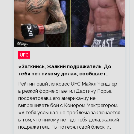
UFC
«Заткнись, жалкий подражатель. До
тебя нет никому дела», сообщает
Майкл Чендлер – о словах Порье
Рейтинговый легковес UFC Майкл Чендлер
в резкой форме ответил Дастину Порье,
посоветовавшего американцу не
выпрашивать бой с Конором Макгрегором.
«Я тебя услышал, но проблема заключается
в том, что никому нет до тебя дела, жалкий
подражатель. Ты потерял свой блеск, и…