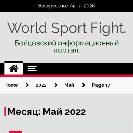
Skip
Воскресенье, Авг 9, 2026
to
content
World Sport Fight.
Бойцовский информационный
портал.
Home
2022
Май
Page 17
Месяц:
Май 2022