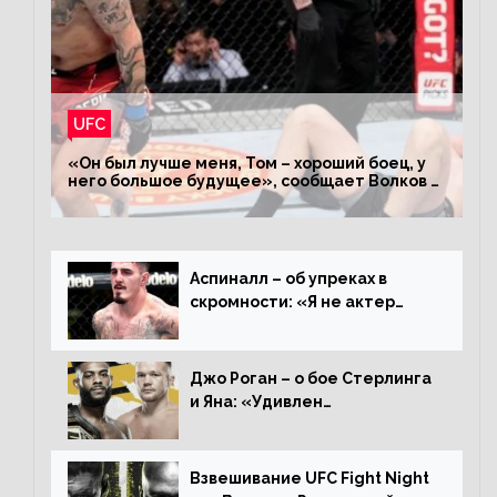
UFC
«Он был лучше меня, Том – хороший боец, у
него большое будущее», сообщает Волков –
о поражении Аспиналлу
Аспиналл – об упреках в
скромности: «Я не актер
WWE, мне не нужно говорить
дерьмо»
Джо Роган – о бое Стерлинга
и Яна: «Удивлен
раздельному решению,
Алджамейн определенно
выиграл»
Взвешивание UFC Fight Night