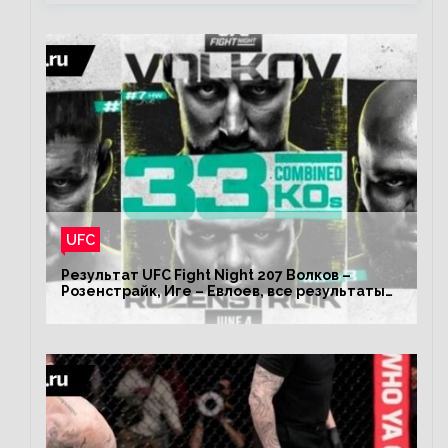
UFC
Результат UFC Fight Night 207 Волков –
Розенстрайк, Иге – Евлоев, все результаты
турнира ЮФС ФН 207