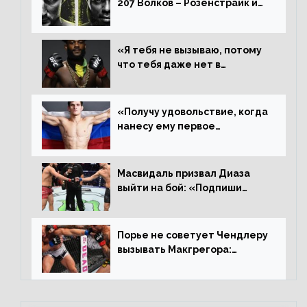
207 Волков – Розенстрайк и
другие результаты
«Я тебя не вызываю, потому
что тебя даже нет в
ростере, мистер «Мне нужна
пауза», сообщает Стерлинг
ответил Сехудо
«Получу удовольствие, когда
нанесу ему первое
поражение», сообщает Дэн
Иге – про бой с Евлоевым
Масвидаль призвал Диаза
выйти на бой: «Подпиши
контракт, сука, давай
повторим»
Порье не советует Чендлеру
вызывать Макгрегора:
«Майкла потрясают в
каждом бою, а Конор умеет
бить»