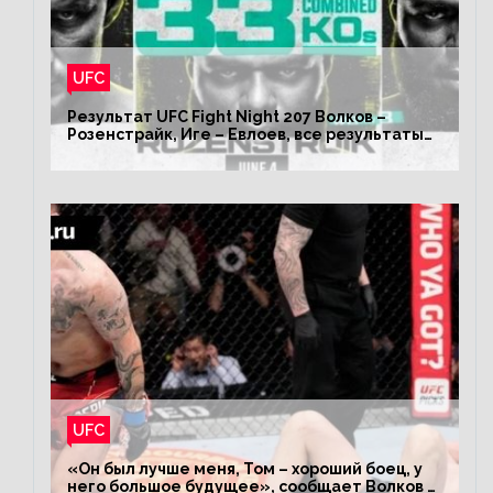
UFC
Результат UFC Fight Night 207 Волков –
Розенстрайк, Иге – Евлоев, все результаты
турнира ЮФС ФН 207
UFC
«Он был лучше меня, Том – хороший боец, у
него большое будущее», сообщает Волков –