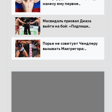
нанесу ему первое
поражение», сообщает Дэн
Иге – про бой с Евлоевым
Масвидаль призвал Диаза
выйти на бой: «Подпиши
контракт, сука, давай
повторим»
Порье не советует Чендлеру
вызывать Макгрегора:
«Майкла потрясают в
каждом бою, а Конор умеет
бить»