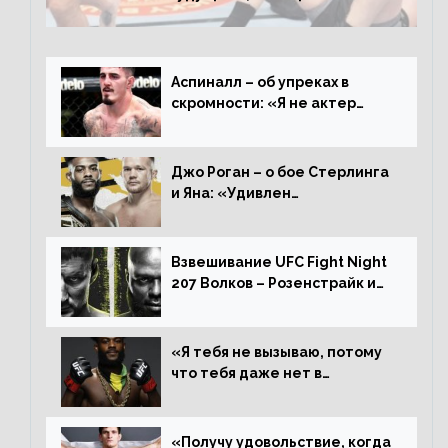
о поражении Аспиналлу
Аспиналл – об упреках в
скромности: «Я не актер
WWE, мне не нужно говорить
дерьмо»
Джо Роган – о бое Стерлинга
и Яна: «Удивлен
раздельному решению,
Алджамейн определенно
выиграл»
Взвешивание UFC Fight Night
207 Волков – Розенстрайк и
другие результаты
«Я тебя не вызываю, потому
что тебя даже нет в
ростере, мистер «Мне нужна
пауза», сообщает Стерлинг
ответил Сехудо
«Получу удовольствие, когда