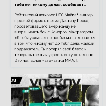
тебя нет никому дела», сообщает
Майкл Чендлер – о словах Порье
Рейтинговый легковес UFC Майкл Чендлер
в резкой форме ответил Дастину Порье,
посоветовавшего американцу не
выпрашивать бой с Конором Макгрегором.
«Я тебя услышал, но проблема заключается
в том, что никому нет до тебя дела, жалкий
подражатель. Ты потерял свой блеск, и
теперь пытаешься украсть его у остальных.
Это негласная математика ММА. […]