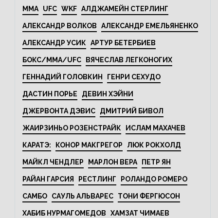
MMA
UFC
WKF
АЛДЖАМЕЙН СТЕРЛИНГ
АЛЕКСАНДР ВОЛКОВ
АЛЕКСАНДР ЕМЕЛЬЯНЕНКО
АЛЕКСАНДР УСИК
АРТУР БЕТЕРБИЕВ
БОКС/MMA/UFC
ВЯЧЕСЛАВ ЛЕГКОНОГИХ
ГЕННАДИЙ ГОЛОВКИН
ГЕНРИ СЕХУДО
ДАСТИН ПОРЬЕ
ДЕВИН ХЭЙНИ
ДЖЕРВОНТА ДЭВИС
ДМИТРИЙ БИВОЛ
ЖАИРЗИНЬО РОЗЕНСТРАЙК
ИСЛАМ МАХАЧЕВ
КАРАТЭ:
КОНОР МАКГРЕГОР
ЛЮК РОКХОЛД
МАЙКЛ ЧЕНДЛЕР
МАРЛОН ВЕРА
ПЕТР ЯН
РАЙАН ГАРСИЯ
РЕСТЛИНГ
РОЛАНДО РОМЕРО
САМБО
САУЛЬ АЛЬВАРЕС
ТОНИ ФЕРГЮСОН
ХАБИБ НУРМАГОМЕДОВ
ХАМЗАТ ЧИМАЕВ