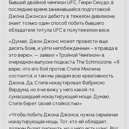
Бывший двойной чемпион UFC, Генри Сехудо, в
последнее время занимавшийся подготовкой
Джона Джонса к дебюту в тяжелом дивизионе,
знает только один способ побить бывшего
обладателя титула UFC в полутяжелом весе.
«Думаю, Джон Джонс может провести еще
десять боев, и уйти
непобежденным – я правда в
это верю», — заявил «Тройной Чемпион» в
очередном выпуске подкаста The Schmozone. «Я
верю, что его бой против Стипе Миочича
состоится, и там мы увидим всю креативность
Джона. Да, Стипе нокаутировал Фабрисио
Вердума, но я не вижу у него какой-то
сумасшедшей нокаутирующей мощи. Думаю,
Стипе берет своей стойкостью»
«Чтобы побить Джона Джонса, нужна серьезная
нокаутирующая мощь. Тот, кто ей обладает,
должен будет рискнуть, но у него есть шанс. Вот