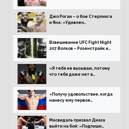
WWE, мне не нужно говорить
дерьмо»
Джо Роган – о бое Стерлинга
и Яна: «Удивлен
раздельному решению,
Алджамейн определенно
выиграл»
Взвешивание UFC Fight Night
207 Волков – Розенстрайк и
другие результаты
«Я тебя не вызываю, потому
что тебя даже нет в
ростере, мистер «Мне нужна
пауза», сообщает Стерлинг
ответил Сехудо
«Получу удовольствие, когда
нанесу ему первое
поражение», сообщает Дэн
Иге – про бой с Евлоевым
Масвидаль призвал Диаза
выйти на бой: «Подпиши