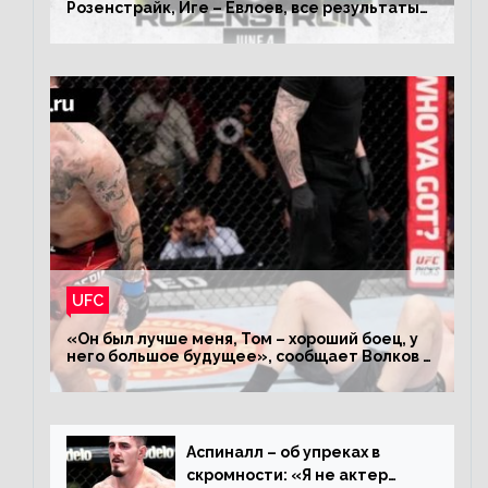
Розенстрайк, Иге – Евлоев, все результаты
турнира ЮФС ФН 207
UFC
«Он был лучше меня, Том – хороший боец, у
него большое будущее», сообщает Волков –
о поражении Аспиналлу
Аспиналл – об упреках в
скромности: «Я не актер