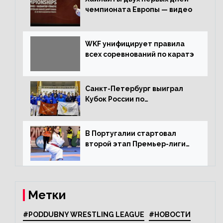
чемпионата Европы — видео
WKF унифицирует правила
всех соревнований по каратэ
Санкт-Петербург выиграл
Кубок России по
олимпийскому каратэ
В Португалии стартовал
второй этап Премьер-лиги
Karate1
Метки
#PODDUBNY WRESTLING LEAGUE
#НОВОСТИ