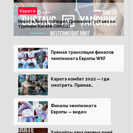
Карате
Никита Янчук победил Дионисио Густаво на
турнире Karate Combat
Прямая трансляция финалов
чемпионата Европы WKF
Каратэ комбат 2022 — где
смотреть. Прямая
трансляция
Финалы чемпионата
Европы — видео
Хайлайты двух первых дней