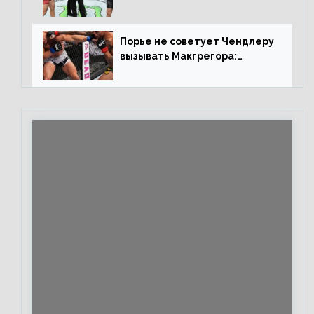
контракт, сука, давай
повторим»
Порье не советует Чендлеру
вызывать Макгрегора:
«Майкла потрясают в
каждом бою, а Конор умеет
бить»