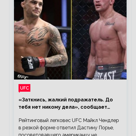
UFC
«Заткнись, жалкий подражатель. До
тебя нет никому дела», сообщает
Майкл Чендлер – о словах Порье
Рейтинговый легковес UFC Майкл Чендлер
в резкой форме ответил Дастину Порье,
посоветовавшего американцу не