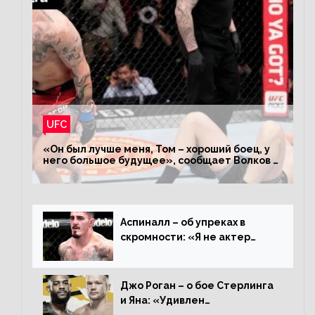
UFC
«Он был лучше меня, Том – хороший боец, у
него большое будущее», сообщает Волков –
о поражении Аспиналлу
Аспиналл – об упреках в
скромности: «Я не актер
WWE, мне не нужно говорить
дерьмо»
Джо Роган – о бое Стерлинга
и Яна: «Удивлен
раздельному решению,