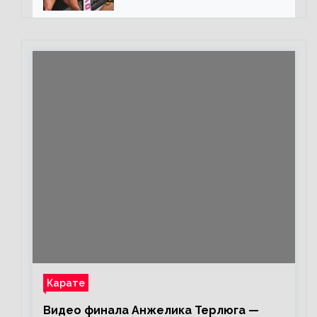
«Майкла потрясают в
каждом бою, а Конор умеет
бить»
Карате
Видео финала Анжелика Терлюга —