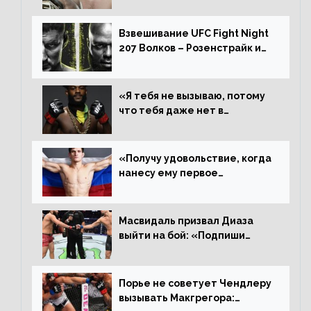
Алджамейн определенно
выиграл»
Взвешивание UFC Fight Night
207 Волков – Розенстрайк и
другие результаты
«Я тебя не вызываю, потому
что тебя даже нет в
ростере, мистер «Мне нужна
пауза», сообщает Стерлинг
ответил Сехудо
«Получу удовольствие, когда
нанесу ему первое
поражение», сообщает Дэн
Иге – про бой с Евлоевым
Масвидаль призвал Диаза
выйти на бой: «Подпиши
контракт, сука, давай
повторим»
Порье не советует Чендлеру
вызывать Макгрегора: