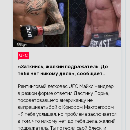
UFC
«Заткнись, жалкий подражатель. До
тебя нет никому дела», сообщает
Майкл Чендлер – о словах Порье
Рейтинговый легковес UFC Майкл Чендлер
в резкой форме ответил Дастину Порье,
посоветовавшего американцу не
выпрашивать бой с Конором Макгрегором.
«Я тебя услышал, но проблема заключается
в том, что никому нет до тебя дела, жалкий
подражатель. Ты потерял свой блеск, и