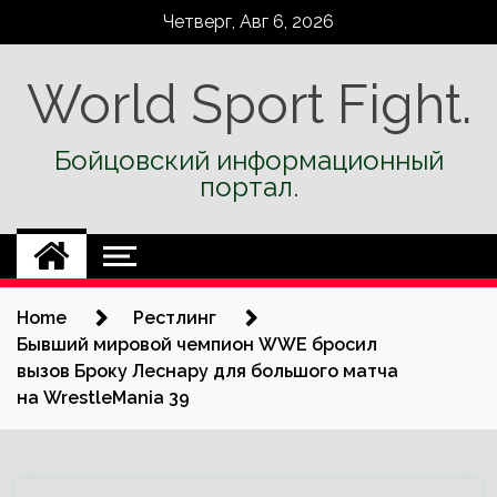
Skip
Четверг, Авг 6, 2026
to
content
World Sport Fight.
Бойцовский информационный
портал.
Home
Рестлинг
Бывший мировой чемпион WWE бросил
вызов Броку Леснару для большого матча
на WrestleMania 39