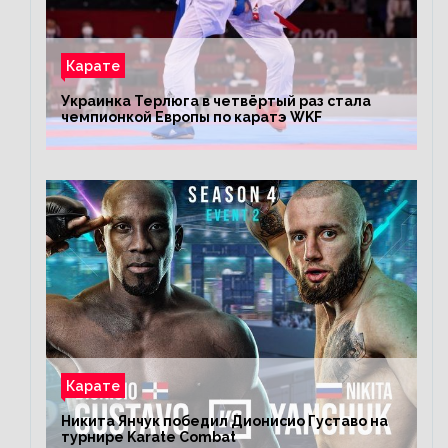
Карате
Украинка Терлюга в четвёртый раз стала
чемпионкой Европы по каратэ WKF
Карате
Никита Янчук победил Дионисио Густаво на
турнире Karate Combat