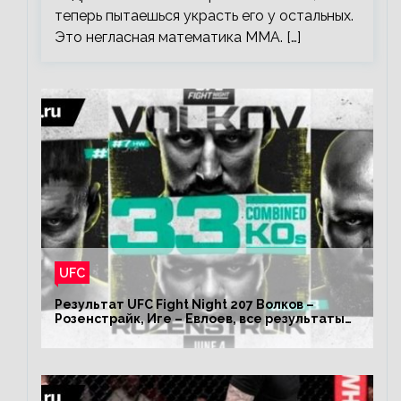
теперь пытаешься украсть его у остальных.
Это негласная математика ММА. […]
UFC
Результат UFC Fight Night 207 Волков –
Розенстрайк, Иге – Евлоев, все результаты
турнира ЮФС ФН 207