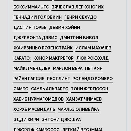
БОКС/MMA/UFC
ВЯЧЕСЛАВ ЛЕГКОНОГИХ
ГЕННАДИЙ ГОЛОВКИН
ГЕНРИ СЕХУДО
ДАСТИН ПОРЬЕ
ДЕВИН ХЭЙНИ
ДЖЕРВОНТА ДЭВИС
ДМИТРИЙ БИВОЛ
ЖАИРЗИНЬО РОЗЕНСТРАЙК
ИСЛАМ МАХАЧЕВ
КАРАТЭ:
КОНОР МАКГРЕГОР
ЛЮК РОКХОЛД
МАЙКЛ ЧЕНДЛЕР
МАРЛОН ВЕРА
ПЕТР ЯН
РАЙАН ГАРСИЯ
РЕСТЛИНГ
РОЛАНДО РОМЕРО
САМБО
САУЛЬ АЛЬВАРЕС
ТОНИ ФЕРГЮСОН
ХАБИБ НУРМАГОМЕДОВ
ХАМЗАТ ЧИМАЕВ
ХОРХЕ МАСВИДАЛЬ
ЧАРЛЬЗ ОЛИВЕЙРА
ЭДДИ ХИРН
ЭНТОНИ ДЖОШУА
ДЖОРДЖ КАМБОСОС
ЛЕГКИЙ ВЕС (MMA)