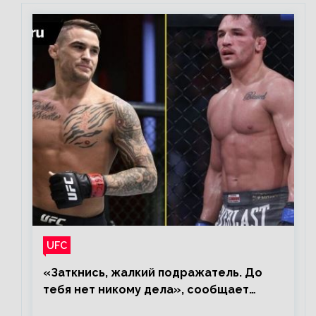
UFC
«Заткнись, жалкий подражатель. До
тебя нет никому дела», сообщает
Майкл Чендлер – о словах Порье