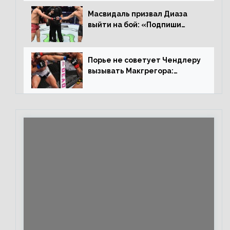
Иге – про бой с Евлоевым
Масвидаль призвал Диаза
выйти на бой: «Подпиши
контракт, сука, давай
повторим»
Порье не советует Чендлеру
вызывать Макгрегора:
«Майкла потрясают в
каждом бою, а Конор умеет
бить»