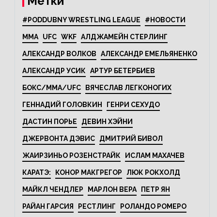
Метки
#PODDUBNY WRESTLING LEAGUE
#НОВОСТИ
MMA
UFC
WKF
АЛДЖАМЕЙН СТЕРЛИНГ
АЛЕКСАНДР ВОЛКОВ
АЛЕКСАНДР ЕМЕЛЬЯНЕНКО
АЛЕКСАНДР УСИК
АРТУР БЕТЕРБИЕВ
БОКС/MMA/UFC
ВЯЧЕСЛАВ ЛЕГКОНОГИХ
ГЕННАДИЙ ГОЛОВКИН
ГЕНРИ СЕХУДО
ДАСТИН ПОРЬЕ
ДЕВИН ХЭЙНИ
ДЖЕРВОНТА ДЭВИС
ДМИТРИЙ БИВОЛ
ЖАИРЗИНЬО РОЗЕНСТРАЙК
ИСЛАМ МАХАЧЕВ
КАРАТЭ:
КОНОР МАКГРЕГОР
ЛЮК РОКХОЛД
МАЙКЛ ЧЕНДЛЕР
МАРЛОН ВЕРА
ПЕТР ЯН
РАЙАН ГАРСИЯ
РЕСТЛИНГ
РОЛАНДО РОМЕРО