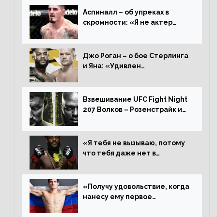
Аспиналл – об упреках в
скромности: «Я не актер
WWE, мне не нужно говорить
дерьмо»
Джо Роган – о бое Стерлинга
и Яна: «Удивлен
раздельному решению,
Алджамейн определенно
выиграл»
Взвешивание UFC Fight Night
207 Волков – Розенстрайк и
другие результаты
«Я тебя не вызываю, потому
что тебя даже нет в
ростере, мистер «Мне нужна
пауза», сообщает Стерлинг
ответил Сехудо
«Получу удовольствие, когда
нанесу ему первое
поражение», сообщает Дэн