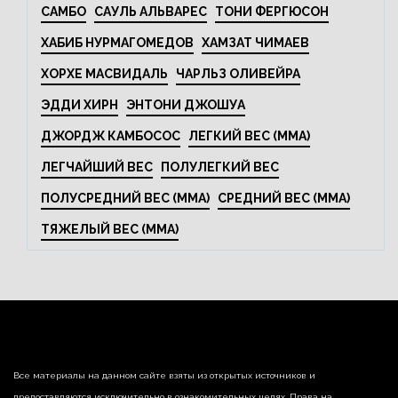
САМБО
САУЛЬ АЛЬВАРЕС
ТОНИ ФЕРГЮСОН
ХАБИБ НУРМАГОМЕДОВ
ХАМЗАТ ЧИМАЕВ
ХОРХЕ МАСВИДАЛЬ
ЧАРЛЬЗ ОЛИВЕЙРА
ЭДДИ ХИРН
ЭНТОНИ ДЖОШУА
ДЖОРДЖ КАМБОСОС
ЛЕГКИЙ ВЕС (MMA)
ЛЕГЧАЙШИЙ ВЕС
ПОЛУЛЕГКИЙ ВЕС
ПОЛУСРЕДНИЙ ВЕС (MMA)
СРЕДНИЙ ВЕС (MMA)
ТЯЖЕЛЫЙ ВЕС (MMA)
Все материалы на данном сайте взяты из открытых источников и
предоставляются исключительно в ознакомительных целях. Права на