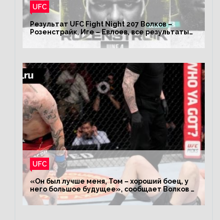
UFC
Результат UFC Fight Night 207 Волков –
Розенстрайк, Иге – Евлоев, все результаты
турнира ЮФС ФН 207
UFC
«Он был лучше меня, Том – хороший боец, у
него большое будущее», сообщает Волков –
о поражении Аспиналлу