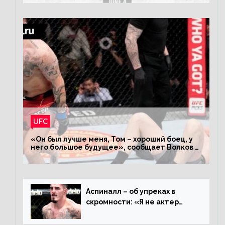
UFC
«Он был лучше меня, Том – хороший боец, у
него большое будущее», сообщает Волков –
о поражении Аспиналлу
Аспиналл – об упреках в
скромности: «Я не актер
WWE, мне не нужно говорить
дерьмо»