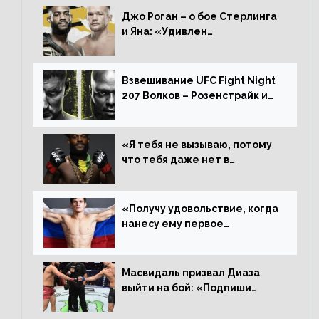
Джо Роган – о бое Стерлинга
и Яна: «Удивлен
раздельному решению,
Алджамейн определенно
выиграл»
Взвешивание UFC Fight Night
207 Волков – Розенстрайк и
другие результаты
«Я тебя не вызываю, потому
что тебя даже нет в
ростере, мистер «Мне нужна
пауза», сообщает Стерлинг
ответил Сехудо
«Получу удовольствие, когда
нанесу ему первое
поражение», сообщает Дэн
Иге – про бой с Евлоевым
Масвидаль призвал Диаза
выйти на бой: «Подпиши
контракт, сука, давай
повторим»