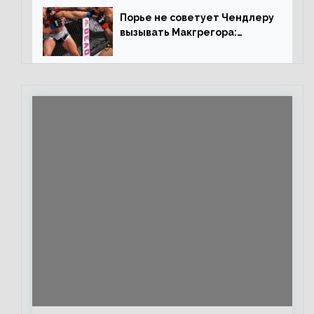
Порье не советует Чендлеру
вызывать Макгрегора:
«Майкла потрясают в
каждом бою, а Конор умеет
бить»