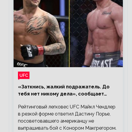
UFC
«Заткнись, жалкий подражатель. До
тебя нет никому дела», сообщает
Майкл Чендлер – о словах Порье
Рейтинговый легковес UFC Майкл Чендлер
в резкой форме ответил Дастину Порье,
посоветовавшего американцу не
выпрашивать бой с Конором Макгрегором.