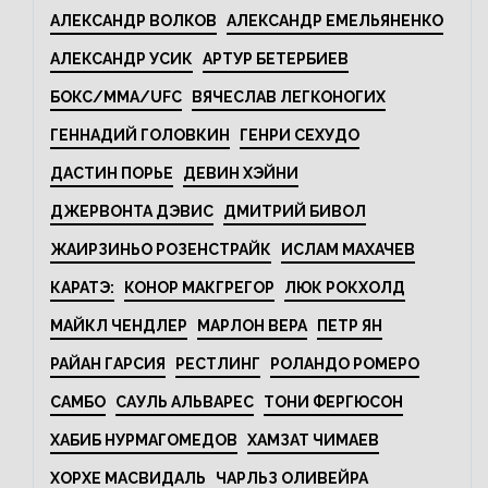
АЛЕКСАНДР ВОЛКОВ
АЛЕКСАНДР ЕМЕЛЬЯНЕНКО
АЛЕКСАНДР УСИК
АРТУР БЕТЕРБИЕВ
БОКС/MMA/UFC
ВЯЧЕСЛАВ ЛЕГКОНОГИХ
ГЕННАДИЙ ГОЛОВКИН
ГЕНРИ СЕХУДО
ДАСТИН ПОРЬЕ
ДЕВИН ХЭЙНИ
ДЖЕРВОНТА ДЭВИС
ДМИТРИЙ БИВОЛ
ЖАИРЗИНЬО РОЗЕНСТРАЙК
ИСЛАМ МАХАЧЕВ
КАРАТЭ:
КОНОР МАКГРЕГОР
ЛЮК РОКХОЛД
МАЙКЛ ЧЕНДЛЕР
МАРЛОН ВЕРА
ПЕТР ЯН
РАЙАН ГАРСИЯ
РЕСТЛИНГ
РОЛАНДО РОМЕРО
САМБО
САУЛЬ АЛЬВАРЕС
ТОНИ ФЕРГЮСОН
ХАБИБ НУРМАГОМЕДОВ
ХАМЗАТ ЧИМАЕВ
ХОРХЕ МАСВИДАЛЬ
ЧАРЛЬЗ ОЛИВЕЙРА