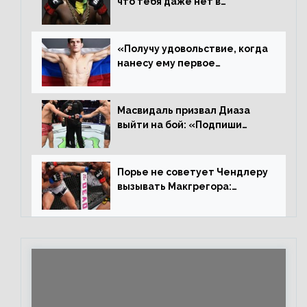
что тебя даже нет в
ростере, мистер «Мне нужна
пауза», сообщает Стерлинг
ответил Сехудо
«Получу удовольствие, когда
нанесу ему первое
поражение», сообщает Дэн
Иге – про бой с Евлоевым
Масвидаль призвал Диаза
выйти на бой: «Подпиши
контракт, сука, давай
повторим»
Порье не советует Чендлеру
вызывать Макгрегора:
«Майкла потрясают в
каждом бою, а Конор умеет
бить»