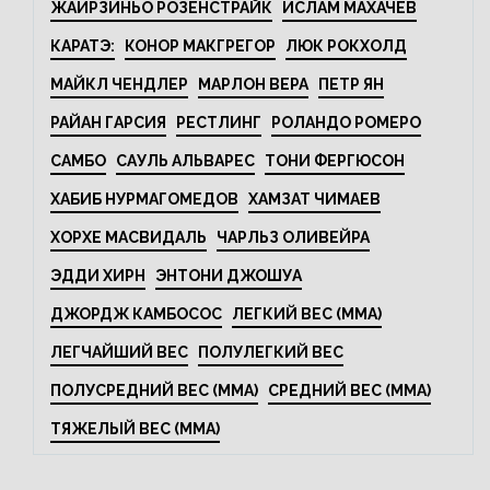
ЖАИРЗИНЬО РОЗЕНСТРАЙК
ИСЛАМ МАХАЧЕВ
КАРАТЭ:
КОНОР МАКГРЕГОР
ЛЮК РОКХОЛД
МАЙКЛ ЧЕНДЛЕР
МАРЛОН ВЕРА
ПЕТР ЯН
РАЙАН ГАРСИЯ
РЕСТЛИНГ
РОЛАНДО РОМЕРО
САМБО
САУЛЬ АЛЬВАРЕС
ТОНИ ФЕРГЮСОН
ХАБИБ НУРМАГОМЕДОВ
ХАМЗАТ ЧИМАЕВ
ХОРХЕ МАСВИДАЛЬ
ЧАРЛЬЗ ОЛИВЕЙРА
ЭДДИ ХИРН
ЭНТОНИ ДЖОШУА
ДЖОРДЖ КАМБОСОС
ЛЕГКИЙ ВЕС (MMA)
ЛЕГЧАЙШИЙ ВЕС
ПОЛУЛЕГКИЙ ВЕС
ПОЛУСРЕДНИЙ ВЕС (MMA)
СРЕДНИЙ ВЕС (MMA)
ТЯЖЕЛЫЙ ВЕС (MMA)