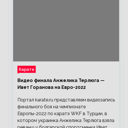
Карате
Видео финала Анжелика Терлюга —
Ивет Горанова на Евро-2022
Портал karate.ru представляем видеозапись
финального боя на чемпионате
Европы-2022 по каратэ WKF в Турции, в
котором украинка Анжелика Терлюга взяла
реванш у болгарской спортсменки Ивет