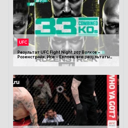
UFC
Результат UFC Fight Night 207 Волков –
Розенстрайк, Иге – Евлоев, все результаты
турнира ЮФС ФН 207