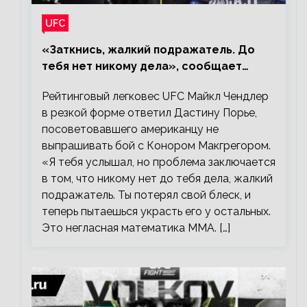
UFC
«Заткнись, жалкий подражатель. До
тебя нет никому дела», сообщает
Майкл Чендлер – о словах Порье
Рейтинговый легковес UFC Майкл Чендлер
в резкой форме ответил Дастину Порье,
посоветовавшего американцу не
выпрашивать бой с Конором Макгрегором.
«Я тебя услышал, но проблема заключается
в том, что никому нет до тебя дела, жалкий
подражатель. Ты потерял свой блеск, и
теперь пытаешься украсть его у остальных.
Это негласная математика ММА. […]