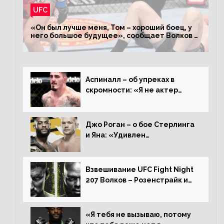
UFC
«Он был лучше меня, Том – хороший боец, у
него большое будущее», сообщает Волков –
о поражении Аспиналлу
Аспиналл – об упреках в
скромности: «Я не актер
WWE, мне не нужно говорить
дерьмо»
Джо Роган – о бое Стерлинга
и Яна: «Удивлен
раздельному решению,
Алджамейн определенно
выиграл»
Взвешивание UFC Fight Night
207 Волков – Розенстрайк и
другие результаты
«Я тебя не вызываю, потому