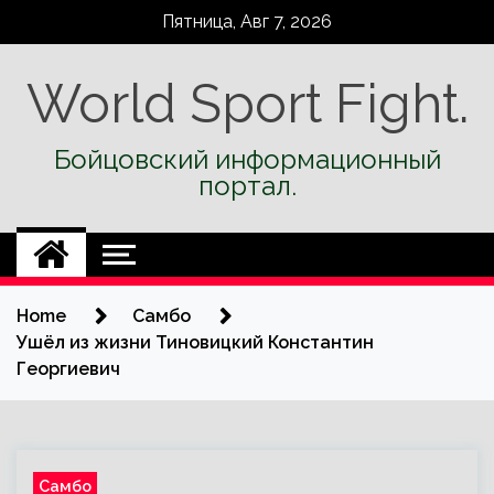
Skip
Пятница, Авг 7, 2026
to
content
World Sport Fight.
Бойцовский информационный
портал.
Home
Самбо
Ушёл из жизни Тиновицкий Константин
Георгиевич
Самбо