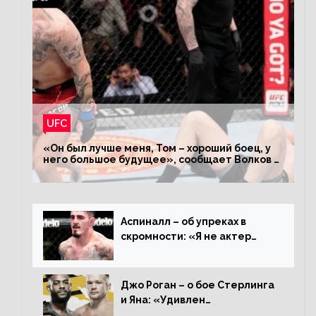
UFC
«Он был лучше меня, Том – хороший боец, у
него большое будущее», сообщает Волков –
о поражении Аспиналлу
Аспиналл – об упреках в
скромности: «Я не актер
WWE, мне не нужно говорить
дерьмо»
Джо Роган – о бое Стерлинга
и Яна: «Удивлен
раздельному решению,