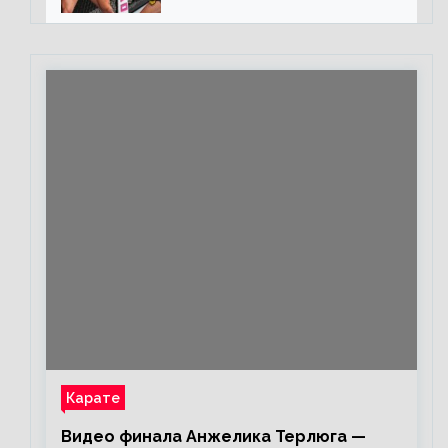
«Майкла потрясают в
каждом бою, а Конор умеет
бить»
Карате
Видео финала Анжелика Терлюга —