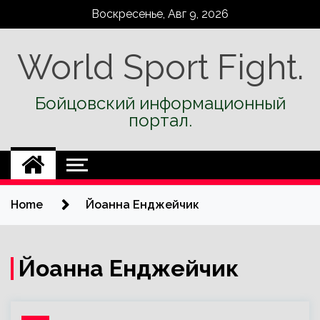
Skip
Воскресенье, Авг 9, 2026
to
content
World Sport Fight.
Бойцовский информационный
портал.
Home
Йоанна Енджейчик
Йоанна Енджейчик