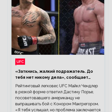
UFC
«Заткнись, жалкий подражатель. До
тебя нет никому дела», сообщает
Майкл Чендлер – о словах Порье
Рейтинговый легковес UFC Майкл Чендлер
в резкой форме ответил Дастину Порье,
посоветовавшего американцу не
выпрашивать бой с Конором Макгрегором.
«Я тебя услышал, но проблема заключается