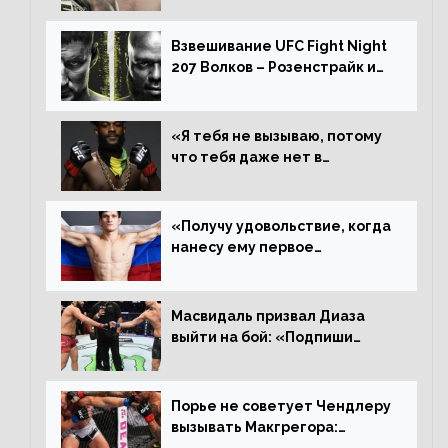
Алджамейн определенно
выиграл»
Взвешивание UFC Fight Night
207 Волков – Розенстрайк и
другие результаты
«Я тебя не вызываю, потому
что тебя даже нет в
ростере, мистер «Мне нужна
пауза», сообщает Стерлинг
ответил Сехудо
«Получу удовольствие, когда
нанесу ему первое
поражение», сообщает Дэн
Иге – про бой с Евлоевым
Масвидаль призвал Диаза
выйти на бой: «Подпиши
контракт, сука, давай
повторим»
Порье не советует Чендлеру
вызывать Макгрегора: