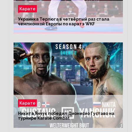
Карате
Украинка Терлюга в четвёртый раз стала
чемпионкой Европы по каратэ WKF
Карате
Никита Янчук победил Дионисио Густаво на
турнире Karate Combat