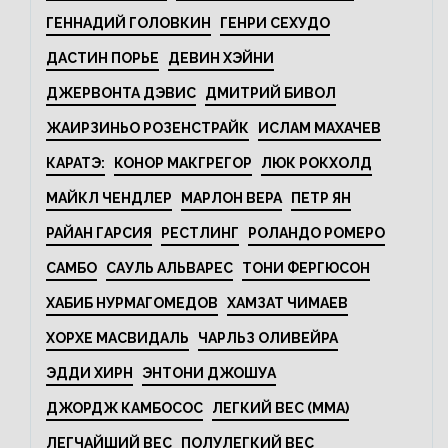
ГЕННАДИЙ ГОЛОВКИН
ГЕНРИ СЕХУДО
ДАСТИН ПОРЬЕ
ДЕВИН ХЭЙНИ
ДЖЕРВОНТА ДЭВИС
ДМИТРИЙ БИВОЛ
ЖАИРЗИНЬО РОЗЕНСТРАЙК
ИСЛАМ МАХАЧЕВ
КАРАТЭ:
КОНОР МАКГРЕГОР
ЛЮК РОКХОЛД
МАЙКЛ ЧЕНДЛЕР
МАРЛОН ВЕРА
ПЕТР ЯН
РАЙАН ГАРСИЯ
РЕСТЛИНГ
РОЛАНДО РОМЕРО
САМБО
САУЛЬ АЛЬВАРЕС
ТОНИ ФЕРГЮСОН
ХАБИБ НУРМАГОМЕДОВ
ХАМЗАТ ЧИМАЕВ
ХОРХЕ МАСВИДАЛЬ
ЧАРЛЬЗ ОЛИВЕЙРА
ЭДДИ ХИРН
ЭНТОНИ ДЖОШУА
ДЖОРДЖ КАМБОСОС
ЛЕГКИЙ ВЕС (MMA)
ЛЕГЧАЙШИЙ ВЕС
ПОЛУЛЕГКИЙ ВЕС