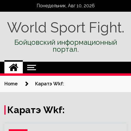
Skip
Понедельник, Авг 10, 2026
to
content
World Sport Fight.
Бойцовский информационный
портал.
Home
Каратэ Wkf:
Каратэ Wkf: