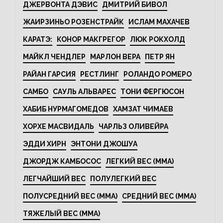
ДЖЕРВОНТА ДЭВИС
ДМИТРИЙ БИВОЛ
ЖАИРЗИНЬО РОЗЕНСТРАЙК
ИСЛАМ МАХАЧЕВ
КАРАТЭ:
КОНОР МАКГРЕГОР
ЛЮК РОКХОЛД
МАЙКЛ ЧЕНДЛЕР
МАРЛОН ВЕРА
ПЕТР ЯН
РАЙАН ГАРСИЯ
РЕСТЛИНГ
РОЛАНДО РОМЕРО
САМБО
САУЛЬ АЛЬВАРЕС
ТОНИ ФЕРГЮСОН
ХАБИБ НУРМАГОМЕДОВ
ХАМЗАТ ЧИМАЕВ
ХОРХЕ МАСВИДАЛЬ
ЧАРЛЬЗ ОЛИВЕЙРА
ЭДДИ ХИРН
ЭНТОНИ ДЖОШУА
ДЖОРДЖ КАМБОСОС
ЛЕГКИЙ ВЕС (MMA)
ЛЕГЧАЙШИЙ ВЕС
ПОЛУЛЕГКИЙ ВЕС
ПОЛУСРЕДНИЙ ВЕС (MMA)
СРЕДНИЙ ВЕС (MMA)
ТЯЖЕЛЫЙ ВЕС (MMA)