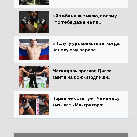
другие результаты
«Я тебя не вызываю, потому
что тебя даже нет в
ростере, мистер «Мне нужна
пауза», сообщает Стерлинг
ответил Сехудо
«Получу удовольствие, когда
нанесу ему первое
поражение», сообщает Дэн
Иге – про бой с Евлоевым
Масвидаль призвал Диаза
выйти на бой: «Подпиши
контракт, сука, давай
повторим»
Порье не советует Чендлеру
вызывать Макгрегора:
«Майкла потрясают в
каждом бою, а Конор умеет
бить»