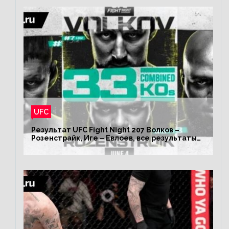
UFC
Результат UFC Fight Night 207 Волков –
Розенстрайк, Иге – Евлоев, все результаты
турнира ЮФС ФН 207