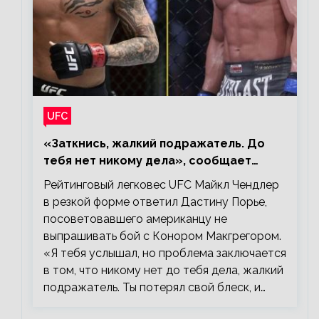
UFC
«Заткнись, жалкий подражатель. До
тебя нет никому дела», сообщает
Майкл Чендлер – о словах Порье
Рейтинговый легковес UFC Майкл Чендлер
в резкой форме ответил Дастину Порье,
посоветовавшего американцу не
выпрашивать бой с Конором Макгрегором.
«Я тебя услышал, но проблема заключается
в том, что никому нет до тебя дела, жалкий
подражатель. Ты потерял свой блеск, и…