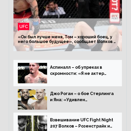
UFC
«Он был лучше меня, Том – хороший боец, у
него большое будущее», сообщает Волков –
о поражении Аспиналлу
Аспиналл – об упреках в
скромности: «Я не актер
WWE, мне не нужно говорить
дерьмо»
Джо Роган – о бое Стерлинга
и Яна: «Удивлен
раздельному решению,
Алджамейн определенно
выиграл»
Взвешивание UFC Fight Night
207 Волков – Розенстрайк и