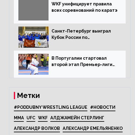
WKF унифицирует правила
всех соревнований по каратэ
Санкт-Петербург выиграл
Кубок России по
олимпийскому каратэ
В Португалии стартовал
второй этап Премьер-лиги
Karate1
Метки
#PODDUBNY WRESTLING LEAGUE
#НОВОСТИ
MMA
UFC
WKF
АЛДЖАМЕЙН СТЕРЛИНГ
АЛЕКСАНДР ВОЛКОВ
АЛЕКСАНДР ЕМЕЛЬЯНЕНКО