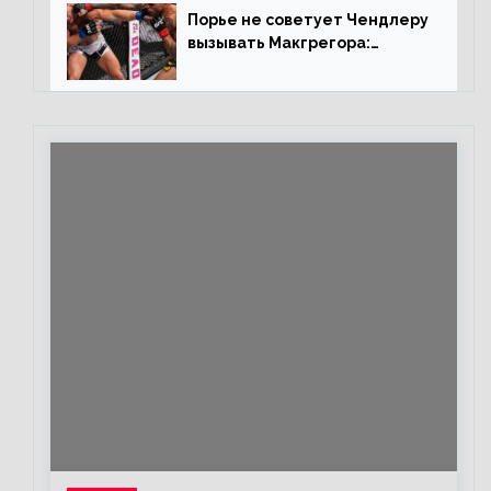
Порье не советует Чендлеру
вызывать Макгрегора:
«Майкла потрясают в
каждом бою, а Конор умеет
бить»