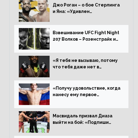
Джо Роган – о бое Стерлинга
и Яна: «Удивлен
раздельному решению,
Алджамейн определенно
выиграл»
Взвешивание UFC Fight Night
207 Волков – Розенстрайк и
другие результаты
«Я тебя не вызываю, потому
что тебя даже нет в
ростере, мистер «Мне нужна
пауза», сообщает Стерлинг
ответил Сехудо
«Получу удовольствие, когда
нанесу ему первое
поражение», сообщает Дэн
Иге – про бой с Евлоевым
Масвидаль призвал Диаза
выйти на бой: «Подпиши
контракт, сука, давай
повторим»