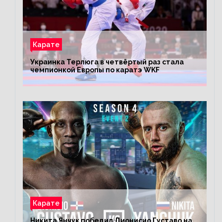
Карате
Украинка Терлюга в четвёртый раз стала
чемпионкой Европы по каратэ WKF
Карате
Никита Янчук победил Дионисио Густаво на