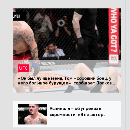
UFC
«Он был лучше меня, Том – хороший боец, у
него большое будущее», сообщает Волков –
о поражении Аспиналлу
Аспиналл – об упреках в
скромности: «Я не актер
WWE, мне не нужно говорить
дерьмо»