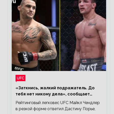
UFC
«Заткнись, жалкий подражатель. До
тебя нет никому дела», сообщает
Майкл Чендлер – о словах Порье
Рейтинговый легковес UFC Майкл Чендлер
в резкой форме ответил Дастину Порье,