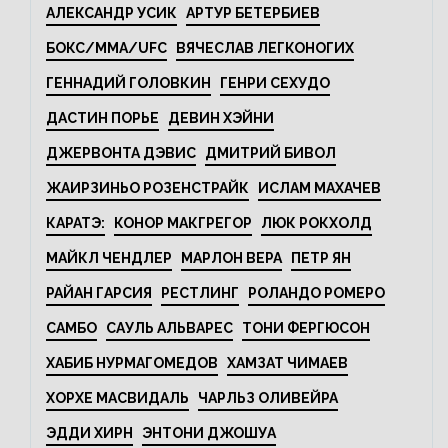
АЛЕКСАНДР УСИК
АРТУР БЕТЕРБИЕВ
БОКС/MMA/UFC
ВЯЧЕСЛАВ ЛЕГКОНОГИХ
ГЕННАДИЙ ГОЛОВКИН
ГЕНРИ СЕХУДО
ДАСТИН ПОРЬЕ
ДЕВИН ХЭЙНИ
ДЖЕРВОНТА ДЭВИС
ДМИТРИЙ БИВОЛ
ЖАИРЗИНЬО РОЗЕНСТРАЙК
ИСЛАМ МАХАЧЕВ
КАРАТЭ:
КОНОР МАКГРЕГОР
ЛЮК РОКХОЛД
МАЙКЛ ЧЕНДЛЕР
МАРЛОН ВЕРА
ПЕТР ЯН
РАЙАН ГАРСИЯ
РЕСТЛИНГ
РОЛАНДО РОМЕРО
САМБО
САУЛЬ АЛЬВАРЕС
ТОНИ ФЕРГЮСОН
ХАБИБ НУРМАГОМЕДОВ
ХАМЗАТ ЧИМАЕВ
ХОРХЕ МАСВИДАЛЬ
ЧАРЛЬЗ ОЛИВЕЙРА
ЭДДИ ХИРН
ЭНТОНИ ДЖОШУА