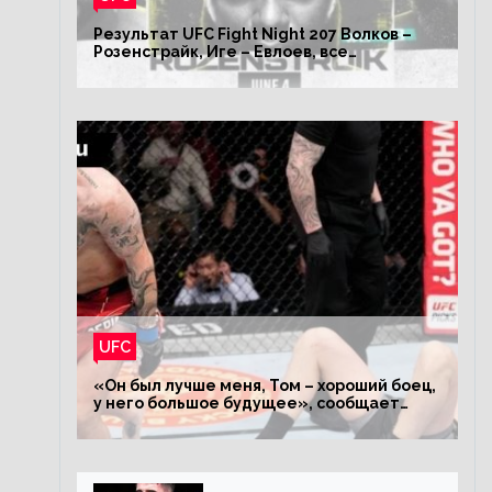
Результат UFC Fight Night 207 Волков –
Розенстрайк, Иге – Евлоев, все
результаты турнира ЮФС ФН 207
UFC
«Он был лучше меня, Том – хороший боец,
у него большое будущее», сообщает
Волков – о поражении Аспиналлу