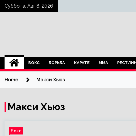
Skip
Суббота, Авг 8, 2026
to
content
БОКС
БОРЬБА
КАРАТЕ
ММА
РЕСТЛИ
Home
Макси Хьюз
Макси Хьюз
Бокс