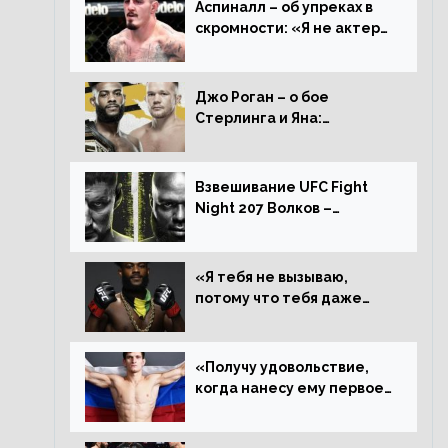
Аспиналл – об упреках в
скромности: «Я не актер
WWE, мне не нужно
говорить дерьмо»
Джо Роган – о бое
Стерлинга и Яна:
«Удивлен раздельному
решению, Алджамейн
определенно выиграл»
Взвешивание UFC Fight
Night 207 Волков –
Розенстрайк и другие
результаты
«Я тебя не вызываю,
потому что тебя даже
нет в ростере, мистер
«Мне нужна пауза»,
сообщает Стерлинг
«Получу удовольствие,
ответил Сехудо
когда нанесу ему первое
поражение», сообщает
Дэн Иге – про бой с