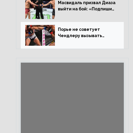
Евлоевым
Масвидаль призвал Диаза
выйти на бой: «Подпиши
контракт, сука, давай
повторим»
Порье не советует
Чендлеру вызывать
Макгрегора: «Майкла
потрясают в каждом бою,
а Конор умеет бить»