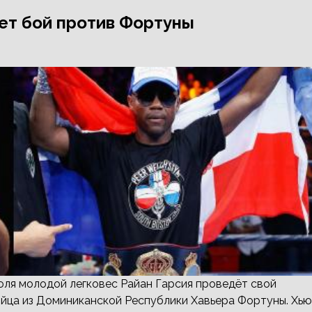
дет бой против Фортуны
юля молодой легковес Райан Гарсия проведёт свой
йца из Доминиканской Республики Хавьера Фортуны. Хью