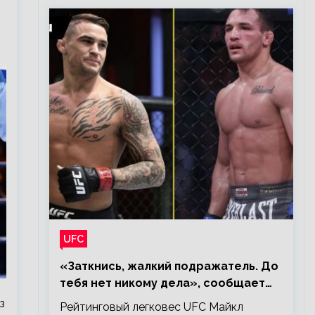
UFC
«Заткнись, жалкий подражатель. До
тебя нет никому дела», сообщает
Майкл Чендлер – о словах Порье
з
Рейтинговый легковес UFC Майкл