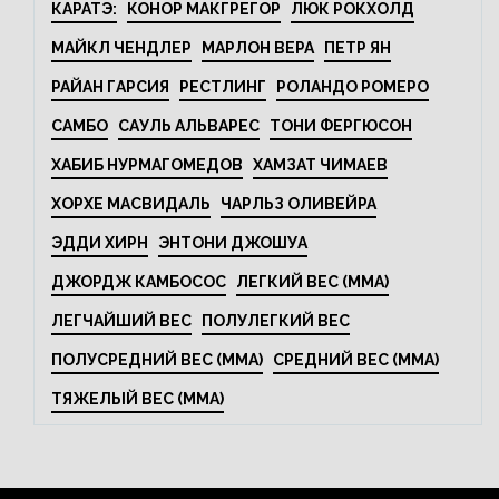
КАРАТЭ:
КОНОР МАКГРЕГОР
ЛЮК РОКХОЛД
МАЙКЛ ЧЕНДЛЕР
МАРЛОН ВЕРА
ПЕТР ЯН
РАЙАН ГАРСИЯ
РЕСТЛИНГ
РОЛАНДО РОМЕРО
САМБО
САУЛЬ АЛЬВАРЕС
ТОНИ ФЕРГЮСОН
ХАБИБ НУРМАГОМЕДОВ
ХАМЗАТ ЧИМАЕВ
ХОРХЕ МАСВИДАЛЬ
ЧАРЛЬЗ ОЛИВЕЙРА
ЭДДИ ХИРН
ЭНТОНИ ДЖОШУА
ДЖОРДЖ КАМБОСОС
ЛЕГКИЙ ВЕС (MMA)
ЛЕГЧАЙШИЙ ВЕС
ПОЛУЛЕГКИЙ ВЕС
ПОЛУСРЕДНИЙ ВЕС (MMA)
СРЕДНИЙ ВЕС (MMA)
ТЯЖЕЛЫЙ ВЕС (MMA)