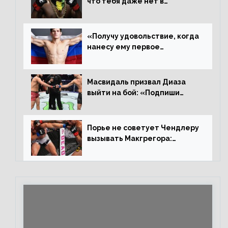
что тебя даже нет в
ростере, мистер «Мне нужна
пауза», сообщает Стерлинг
ответил Сехудо
«Получу удовольствие, когда
нанесу ему первое
поражение», сообщает Дэн
Иге – про бой с Евлоевым
Масвидаль призвал Диаза
выйти на бой: «Подпиши
контракт, сука, давай
повторим»
Порье не советует Чендлеру
вызывать Макгрегора:
«Майкла потрясают в
каждом бою, а Конор умеет
бить»