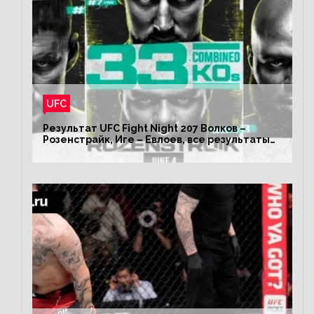
UFC
Результат UFC Fight Night 207 Волков –
Розенстрайк, Иге – Евлоев, все результаты
турнира ЮФС ФН 207