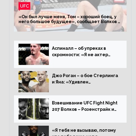
UFC
«Он был лучше меня, Том – хороший боец, у
него большое будущее», сообщает Волков –
о поражении Аспиналлу
Аспиналл – об упреках в
скромности: «Я не актер
WWE, мне не нужно говорить
дерьмо»
Джо Роган – о бое Стерлинга
и Яна: «Удивлен
раздельному решению,
Алджамейн определенно
выиграл»
Взвешивание UFC Fight Night
207 Волков – Розенстрайк и
другие результаты
«Я тебя не вызываю, потому