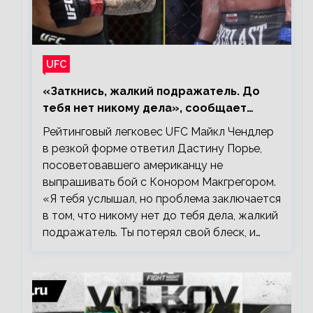
UFC
«Заткнись, жалкий подражатель. До
тебя нет никому дела», сообщает
Майкл Чендлер – о словах Порье
Рейтинговый легковес UFC Майкл Чендлер
в резкой форме ответил Дастину Порье,
посоветовавшего американцу не
выпрашивать бой с Конором Макгрегором.
«Я тебя услышал, но проблема заключается
в том, что никому нет до тебя дела, жалкий
подражатель. Ты потерял свой блеск, и…