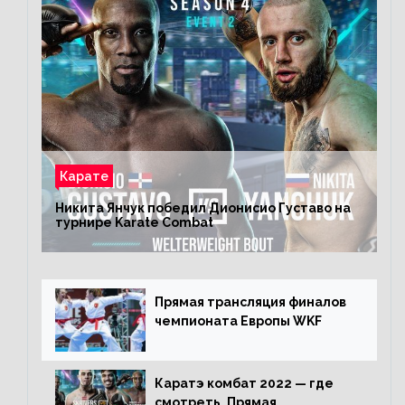
Карате
Никита Янчук победил Дионисио Густаво на
турнире Karate Combat
Прямая трансляция финалов
чемпионата Европы WKF
Каратэ комбат 2022 — где
смотреть. Прямая