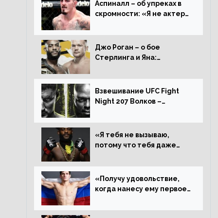
Аспиналл – об упреках в
скромности: «Я не актер
WWE, мне не нужно
говорить дерьмо»
Джо Роган – о бое
Стерлинга и Яна:
«Удивлен раздельному
решению, Алджамейн
определенно выиграл»
Взвешивание UFC Fight
Night 207 Волков –
Розенстрайк и другие
результаты
«Я тебя не вызываю,
потому что тебя даже
нет в ростере, мистер
«Мне нужна пауза»,
сообщает Стерлинг
«Получу удовольствие,
ответил Сехудо
когда нанесу ему первое
поражение», сообщает
Дэн Иге – про бой с