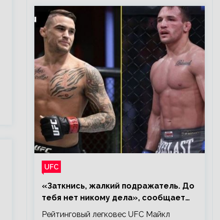
UFC
«Заткнись, жалкий подражатель. До
тебя нет никому дела», сообщает
Майкл Чендлер – о словах Порье
Рейтинговый легковес UFC Майкл