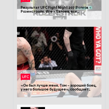
Результат UFC Fight Night 207 Волков –
Розенстрайк, Иге – Евлоев, все
результаты турнира ЮФС ФН 207
UFC
«Он был лучше меня, Том – хороший боец,
у него большое будущее», сообщает
Волков – о поражении Аспиналлу