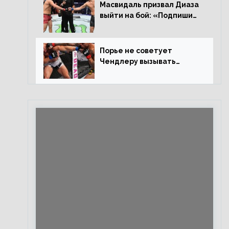
Евлоевым
Масвидаль призвал Диаза
выйти на бой: «Подпиши
контракт, сука, давай
повторим»
Порье не советует
Чендлеру вызывать
Макгрегора: «Майкла
потрясают в каждом бою,
а Конор умеет бить»