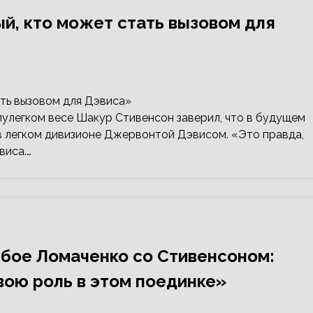
й, кто может стать вызовом для
улегком весе Шакур Стивенсон заверил, что в будущем
в легком дивизионе Джервонтой Дэвисом. «Это правда,
виса.…
 бое Ломаченко со Стивенсоном:
вою роль в этом поединке»