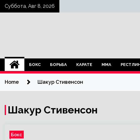
Skip
Суббота, Авг 8, 2026
to
content
БОКС
БОРЬБА
КАРАТЕ
ММА
РЕСТЛИ
Home
Шакур Стивенсон
Шакур Стивенсон
Бокс